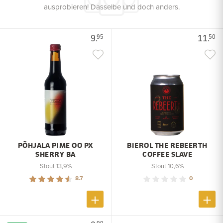
ausprobieren! Dasselbe und doch anders.
9.
11.
95
50
PÕHJALA PIME OO PX
BIEROL THE REBEERTH
SHERRY BA
COFFEE SLAVE
Stout 13,9%
Stout 10,6%
8.7
0