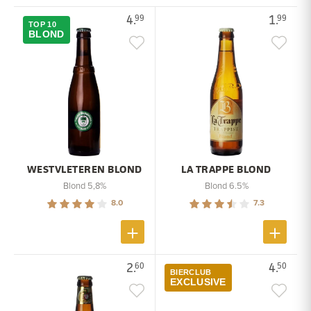
4.
1.
99
99
TOP 10
BLOND
WESTVLETEREN BLOND
LA TRAPPE BLOND
Blond 5,8%
Blond 6.5%
8.0
7.3
2.
4.
60
50
BIERCLUB
EXCLUSIVE