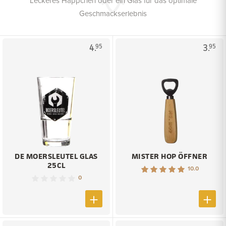
Leckeres Häppchen oder ein Glas für das optimale
Geschmackserlebnis
4.
3.
95
95
DE MOERSLEUTEL GLAS
MISTER HOP ÖFFNER
25CL
10.0
0