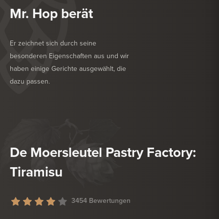
Mr. Hop berät
Er zeichnet sich durch seine
besonderen Eigenschaften aus und wir
haben einige Gerichte ausgewählt, die
dazu passen.
KÖSTLICH ZU
NACHSPEISE
KÖSTLICH ZU
WEICHKÄSE
De Moersleutel Pastry Factory:
Tiramisu
3454 Bewertungen