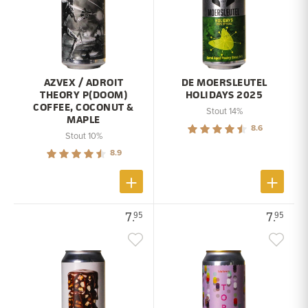
AZVEX / ADROIT
DE MOERSLEUTEL
THEORY P(DOOM)
HOLIDAYS 2025
COFFEE, COCONUT &
Stout 14%
MAPLE
8.6
Stout 10%
8.9
7.
7.
95
95