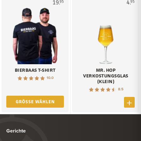
19.
4.
95
95
BIERBAAS T-SHIRT
MR. HOP
VERKOSTUNGSGLAS
10.0
(KLEIN)
8.5
GRÖSSE WÄHLEN
Gerichte