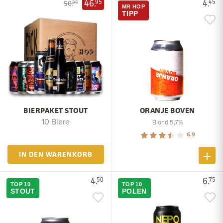
46.
4.
95
45
50.
95
MR HOP
TIPP
BIERPAKET STOUT
ORANJE BOVEN
10 Biere
Blond 5,7%
6.9
IN DEN WARENKORB
4.
6.
50
75
TOP 10
TOP 10
STOUT
POLEN