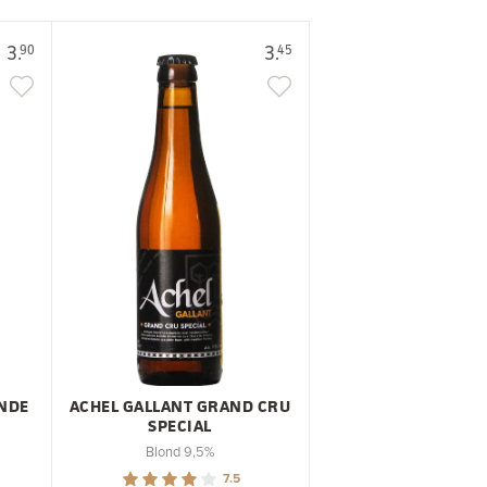
3.
3.
90
45
ONDE
ACHEL GALLANT GRAND CRU
SPECIAL
Blond 9,5%
7.5