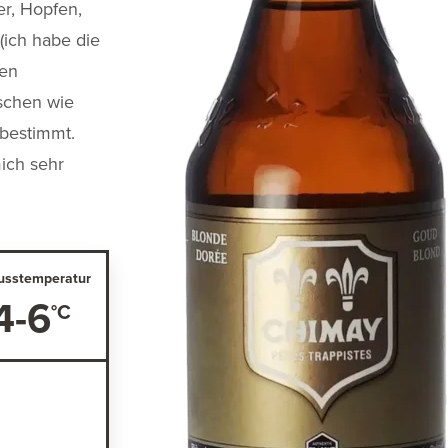
r, Hopfen,
(ich habe die
ren
sschen wie
 bestimmt.
ich sehr
usstemperatur
4-6