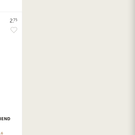
2.
75
WIEND
.6