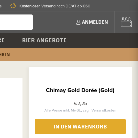
Kostenloser
e
Versand nach DE/AT ab €60
ANMELDEN
RE
BIER ANGEBOTE
HEIN
Chimay Gold Dorée (Gold)
€2,25
Alle Preise inkl. MwSt., zzgl. Versandkosten
IN DEN WARENKORB