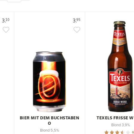
3.
3.
10
95
T
BIER MIT DEM BUCHSTABEN
TEXELS FRISSE 
O
Blond 3,9%
Blond 5,5%
6