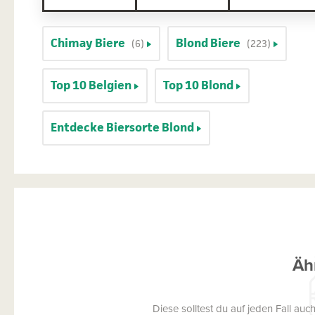
Chimay Biere
Blond Biere
(6)
(223)
Top 10 Belgien
Top 10 Blond
Entdecke Biersorte Blond
Äh
Diese solltest du auf jeden Fall a