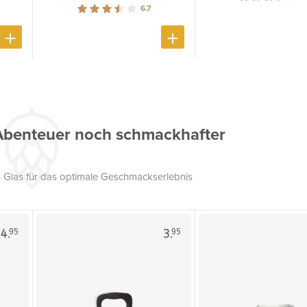
6.7
Abenteuer noch schmackhafter
 Glas für das optimale Geschmackserlebnis
4.
3.
95
95