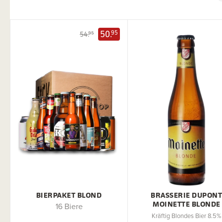
50.
95
54.
95
BIERPAKET BLOND
BRASSERIE DUPON
MOINETTE BLONDE
16 Biere
Kräftig Blondes Bier 8.5%