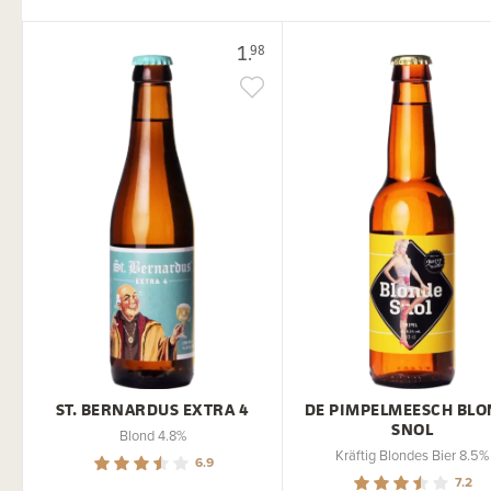
1.
98
ST. BERNARDUS EXTRA 4
DE PIMPELMEESCH BL
SNOL
Blond 4.8%
Kräftig Blondes Bier 8.5%
6.9
7.2