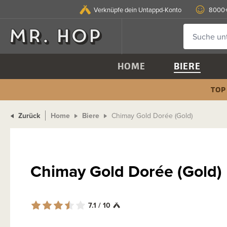
Verknüpfe dein Untappd-Konto
8000+
HOME
BIERE
TOP
Zurück
Home
Biere
Chimay Gold Dorée (Gold)
Chimay Gold Dorée (Gold)
7.1 / 10