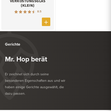
VERKOSTUNGSGLAS
(KLEIN)
8.5
Gerichte
Mr. Hop berät
Er zeichnet sich durch seine
besonderen Eigenschaften aus und wir
haben einige Gerichte ausgewählt, die
dazu passen.
KÖSTLICH ZU
GRILL
KÖSTLICH ZU
TROCKENWURST