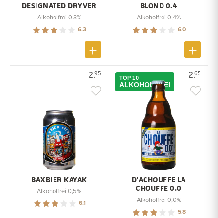
DESIGNATED DRYVER
BLOND 0.4
Alkoholfrei 0,3%
Alkoholfrei 0,4%
6.3
6.0
2.
2.
95
65
TOP 10
ALKOHOLFREI
BAXBIER KAYAK
D'ACHOUFFE LA
CHOUFFE 0.0
Alkoholfrei 0,5%
Alkoholfrei 0,0%
6.1
5.8