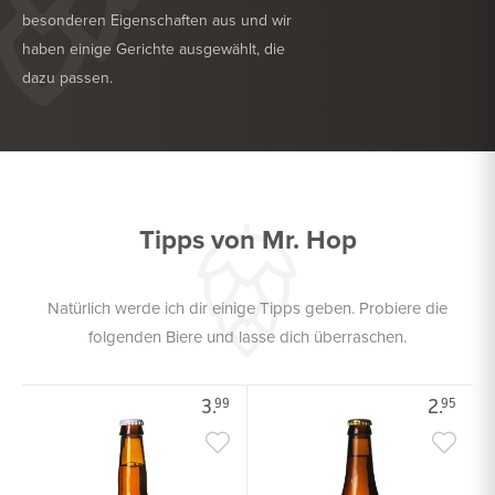
besonderen Eigenschaften aus und wir
haben einige Gerichte ausgewählt, die
dazu passen.
KÖSTLICH ZU
FRITTIERTE SNACKS
KÖSTLICH ZU
HARTKÄSE
Tipps von Mr. Hop
Natürlich werde ich dir einige Tipps geben. Probiere die
folgenden Biere und lasse dich überraschen.
3.
2.
99
95