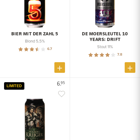
BIER MIT DER ZAHL 5
DE MOERSLEUTEL 10
YEARS: DRIFT
Blond 5,5%
Stout 11%
6.7
7.8
6.
95
LIMITED