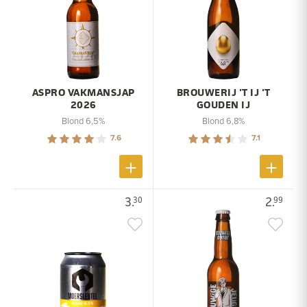
ASPRO VAKMANSJAP
BROUWERIJ 'T IJ 'T
2026
GOUDEN IJ
Blond 6,5%
Blond 6,8%
7.6
7.1
3.
2.
30
99