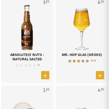
3.
6.
95
95
ABSOLUTELY NUTS -
MR. HOP GLAS (GROSS)
NATURAL SALTED
10.0
0
1.
4.
50
95