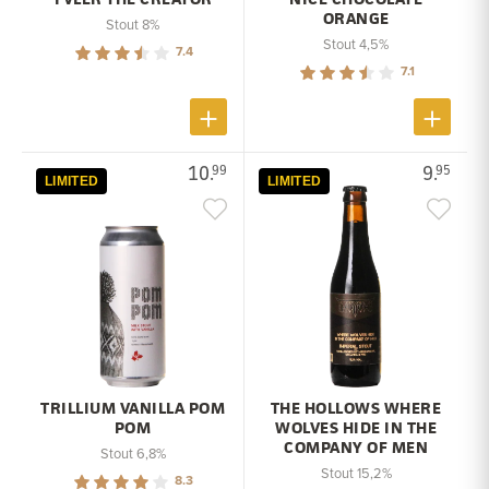
ORANGE
Stout 8%
Stout 4,5%
7.4
7.1
10.
9.
99
95
LIMITED
LIMITED
TRILLIUM VANILLA POM
THE HOLLOWS WHERE
POM
WOLVES HIDE IN THE
COMPANY OF MEN
Stout 6,8%
Stout 15,2%
8.3