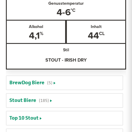
Genusstemperatur
4-6
Alkohol
Inhalt
4,1
44
Stil
STOUT - IRISH DRY
BrewDog Biere
(5)
Stout Biere
(185)
Top 10 Stout