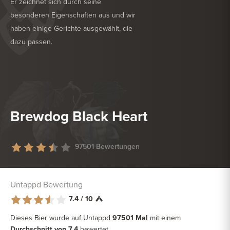
Er zeichnet sich durch seine
besonderen Eigenschaften aus und wir
haben einige Gerichte ausgewählt, die
dazu passen.
KÖSTLICH ZU
GRILL
KÖSTLICH ZU
HARTKÄSE
Brewdog Black Heart
97501 Bewertungen
Untappd Bewertung
7.4 / 10
Dieses Bier wurde auf Untappd
97501 Mal
mit einem
Durchschnitt von 7.4
bewertet