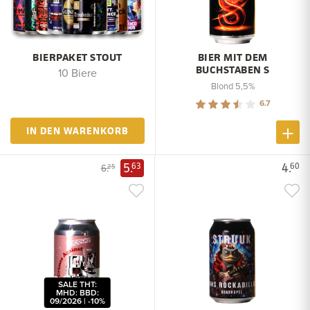
BIERPAKET STOUT
BIER MIT DEM
BUCHSTABEN S
10 Biere
Blond 5,5%
6.7
IN DEN WARENKORB
5.
4.
63
60
6.
25
SALE THT:
MHD: BBD:
09/2026 | -10%