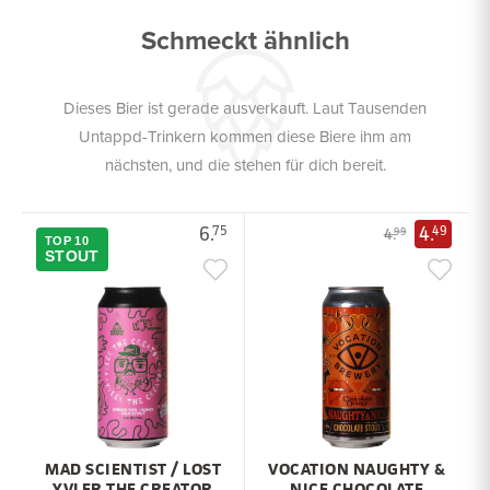
Schmeckt ähnlich
Dieses Bier ist gerade ausverkauft. Laut Tausenden
Untappd-Trinkern kommen diese Biere ihm am
nächsten, und die stehen für dich bereit.
6.
4.
75
49
4.
99
TOP 10
STOUT
MAD SCIENTIST / LOST
VOCATION NAUGHTY &
YVLER THE CREATOR
NICE CHOCOLATE