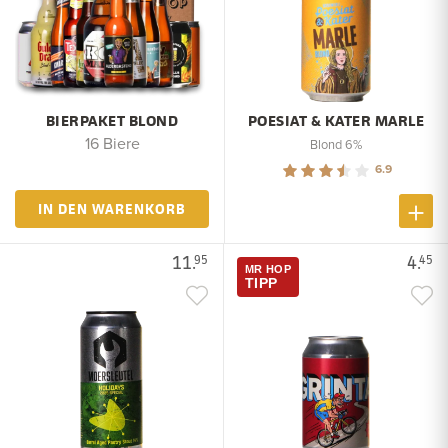
BIERPAKET BLOND
POESIAT & KATER MARLE
16 Biere
Blond 6%
6.9
IN DEN WARENKORB
11.
4.
95
45
MR HOP
TIPP