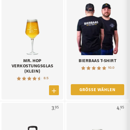
MR. HOP
BIERBAAS T-SHIRT
VERKOSTUNGSGLAS
10.0
(KLEIN)
8.5
GRÖSSE WÄHLEN
3.
4.
95
95