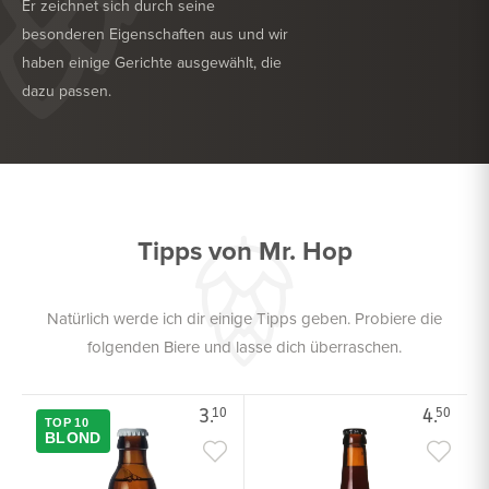
Er zeichnet sich durch seine
besonderen Eigenschaften aus und wir
haben einige Gerichte ausgewählt, die
dazu passen.
KÖSTLICH ZU
GRILL
KÖSTLICH ZU
TROCKENWURST
Tipps von Mr. Hop
Natürlich werde ich dir einige Tipps geben. Probiere die
folgenden Biere und lasse dich überraschen.
3.
4.
10
50
TOP 10
BLOND