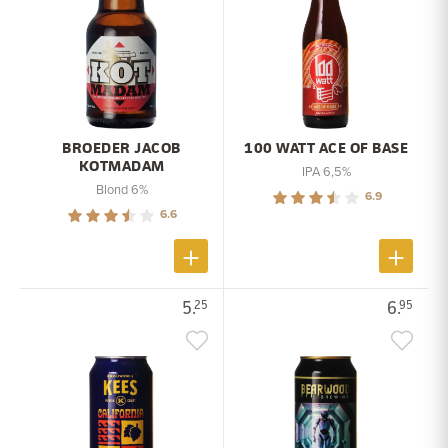
BROEDER JACOB
100 WATT ACE OF BASE
KOTMADAM
IPA 6,5%
Blond 6%
6.9
6.6
5.
6.
25
95