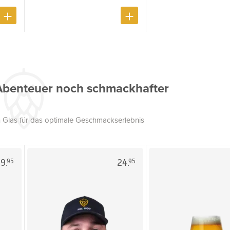
Abenteuer noch schmackhafter
 Glas für das optimale Geschmackserlebnis
9.
24.
95
95