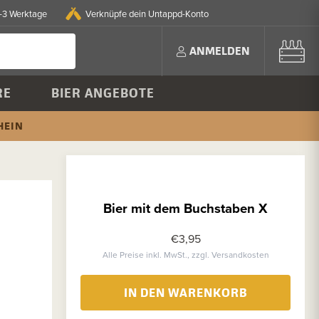
2-3 Werktage
Verknüpfe dein Untappd-Konto
ANMELDEN
RE
BIER ANGEBOTE
HEIN
Bier mit dem Buchstaben X
€3,95
Alle Preise inkl. MwSt., zzgl. Versandkosten
IN DEN WARENKORB