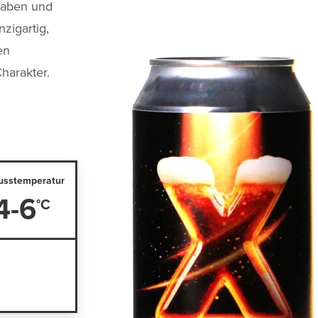
taben und
nzigartig,
en
harakter.
usstemperatur
4-6