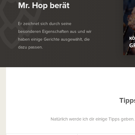
Mr. Hop berät
Er zeichnet sich durch seine
besonderen Eigenschaften aus und wir
KÖ
haben einige Gerichte ausgewählt, die
G
dazu passen.
Tipp
Natürlich werde ich dir einige Tipps geben