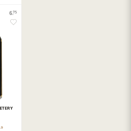
6.
75
ETERY
.9