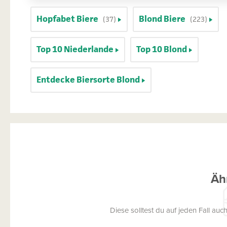
Hopfabet Biere
Blond Biere
(37)
(223)
Top 10 Niederlande
Top 10 Blond
Entdecke Biersorte Blond
Äh
Diese solltest du auf jeden Fall a