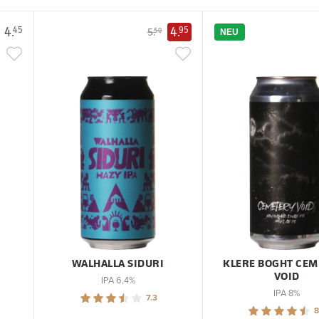
4.
4.
45
95
5.
50
NEU
WALHALLA SIDURI
KLERE BOGHT CEM
VOID
IPA 6,4%
IPA 8%
7.3
8