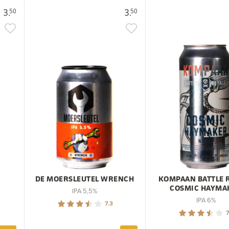
3.
3.
50
50
DE MOERSLEUTEL WRENCH
KOMPAAN BATTLE 
COSMIC HAYMA
IPA 5,5%
IPA 6%
7.3
7