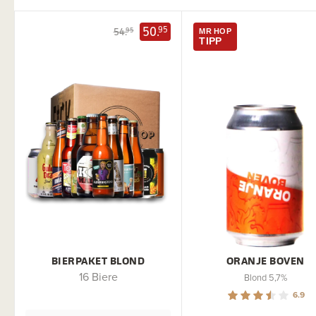
50.
95
54.
95
MR HOP
TIPP
BIERPAKET BLOND
ORANJE BOVEN
16 Biere
Blond 5,7%
6.9