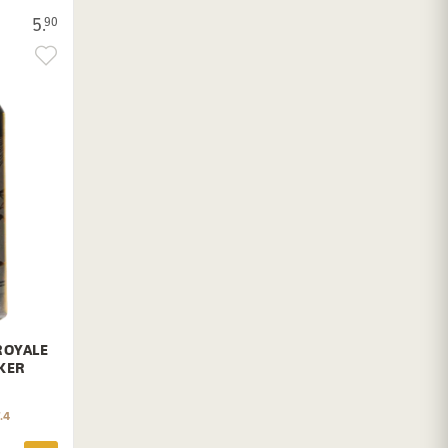
5.
90
ROYALE
KER
.4