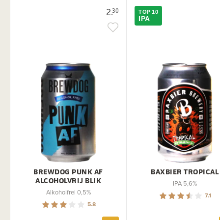
2.
30
TOP 10
IPA
BREWDOG PUNK AF
BAXBIER TROPICAL
ALCOHOLVRIJ BLIK
IPA 5,6%
Alkoholfrei 0,5%
7.1
5.8