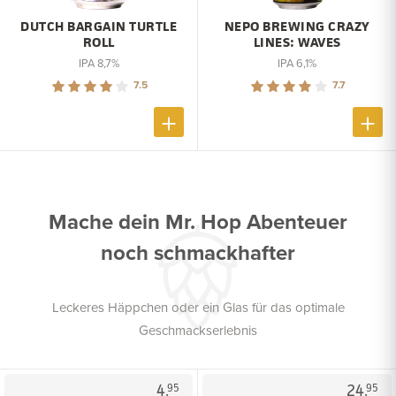
DUTCH BARGAIN TURTLE
NEPO BREWING CRAZY
ROLL
LINES: WAVES
IPA 8,7%
IPA 6,1%
7.5
7.7
Mache dein Mr. Hop Abenteuer
noch schmackhafter
Leckeres Häppchen oder ein Glas für das optimale
Geschmackserlebnis
4.
24.
95
95