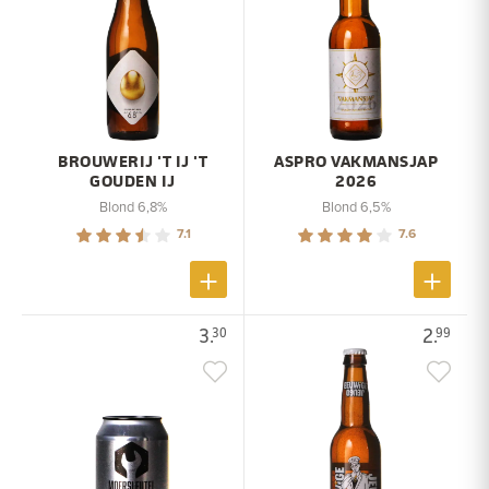
BROUWERIJ 'T IJ 'T
ASPRO VAKMANSJAP
GOUDEN IJ
2026
Blond 6,8%
Blond 6,5%
7.1
7.6
3.
2.
30
99