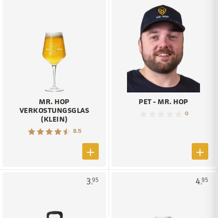
MR. HOP
PET - MR. HOP
VERKOSTUNGSGLAS
0
(KLEIN)
8.5
3.
4.
95
95