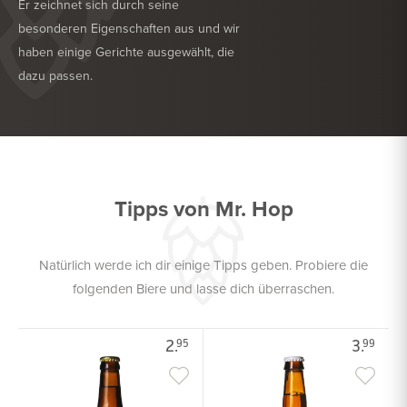
Er zeichnet sich durch seine
besonderen Eigenschaften aus und wir
haben einige Gerichte ausgewählt, die
dazu passen.
KÖSTLICH ZU
GRILL
KÖSTLICH ZU
TROCKENWURST
Tipps von Mr. Hop
Natürlich werde ich dir einige Tipps geben. Probiere die
folgenden Biere und lasse dich überraschen.
2.
3.
95
99