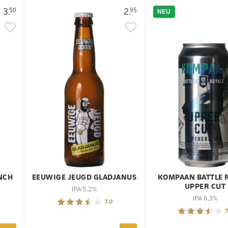
3.
2.
50
95
NEU
NCH
EEUWIGE JEUGD GLADJANUS
KOMPAAN BATTLE 
UPPER CUT
IPA 5,2%
IPA 6,3%
7.0
7