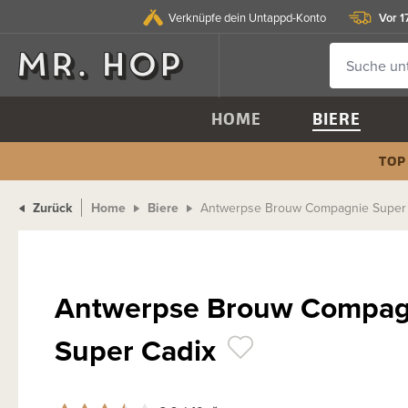
Vor 1
Verknüpfe dein Untappd-Konto
HOME
BIERE
TOP
Zurück
Home
Biere
Antwerpse Brouw Compagnie Super
Antwerpse Brouw Compag
Super Cadix