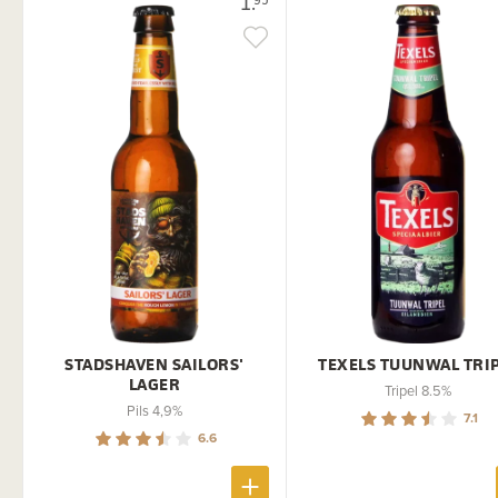
1.
STADSHAVEN SAILORS'
TEXELS TUUNWAL TRI
LAGER
Tripel 8.5%
Pils 4,9%
7.1
6.6