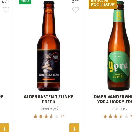
2.
3.
NEU
BIERCLUB
EXCLUSIVE
PEL
ALDERBASTEND FLINKE
OMER VANDERGH
FREEK
YPRA HOPPY TR
Tripel 8,2%
Tripel 10%
7.1
7