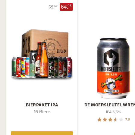
64.
95
69.
95
BIERPAKET IPA
DE MOERSLEUTEL WRE
16 Biere
IPA 5,5%
7.3