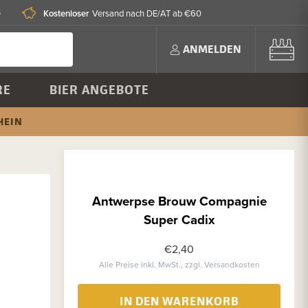
0
Kostenloser
Versand nach DE/AT ab €60
ANMELDEN
RE
BIER ANGEBOTE
HEIN
Antwerpse Brouw Compagnie
Super Cadix
€2,40
Alle Preise inkl. MwSt., zzgl. Versandkosten
IN DEN WARENKORB