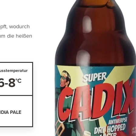
pft, wodurch
 um die heißen
usstemperatur
6-8
INDIA PALE