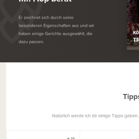
Er zeichnet sich durch seine
besonderen Eigenschaften aus und wir
KÖ
haben einige Gerichte ausgewählt, die
T
dazu passen.
Tipp
Natürlich werde ich dir einige Tipps geben
95