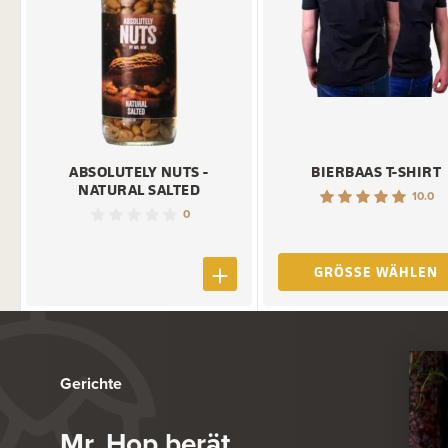
ABSOLUTELY NUTS -
BIERBAAS T-SHIRT
NATURAL SALTED
10.0
0
GRÖSSE WÄHLEN
Gerichte
Mr. Hop berät