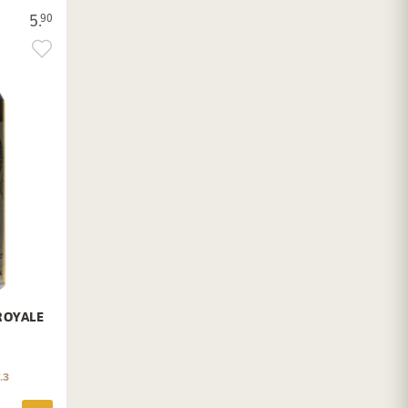
5.
90
ROYALE
.3