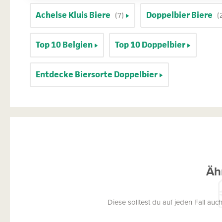
Achelse Kluis Biere
Doppelbier Biere
(7)
(
Top 10 Belgien
Top 10 Doppelbier
Entdecke Biersorte Doppelbier
Äh
Diese solltest du auf jeden Fall a