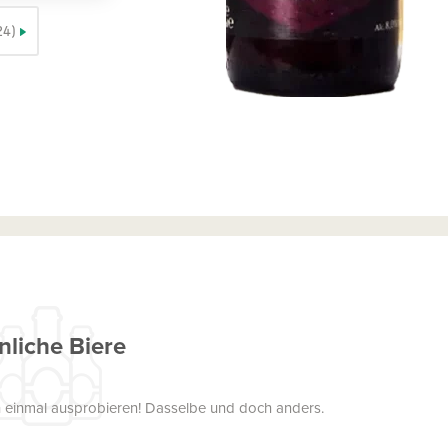
24)
nliche Biere
uch einmal ausprobieren! Dasselbe und doch anders.