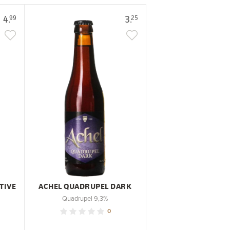
4.
3.
99
25
TIVE
ACHEL QUADRUPEL DARK
Quadrupel 9,3%
0