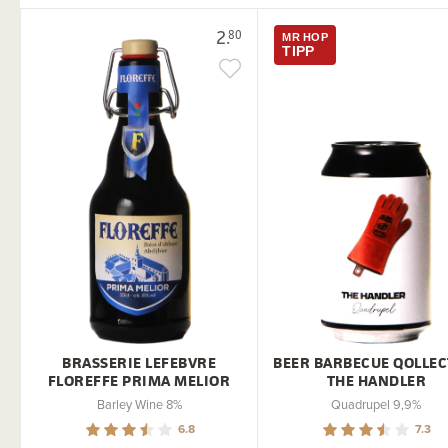
2.
80
MR HOP
TIPP
BRASSERIE LEFEBVRE
BEER BARBECUE QOLLEC
FLOREFFE PRIMA MELIOR
THE HANDLER
Barley Wine 8%
Quadrupel 9,9%
6.8
7.3