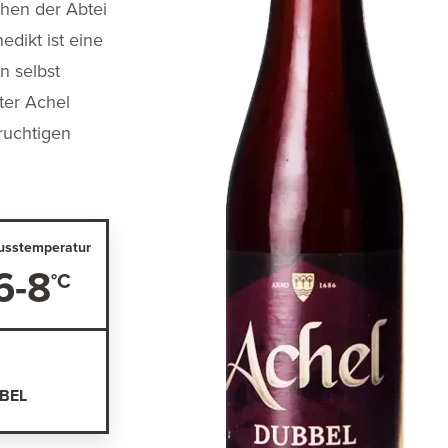
hen der Abtei
edikt ist eine
n selbst
ter Achel
ruchtigen
usstemperatur
6-8
BEL