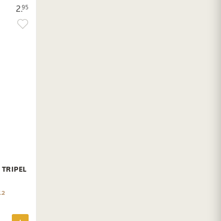
2.
95
 TRIPEL
.2