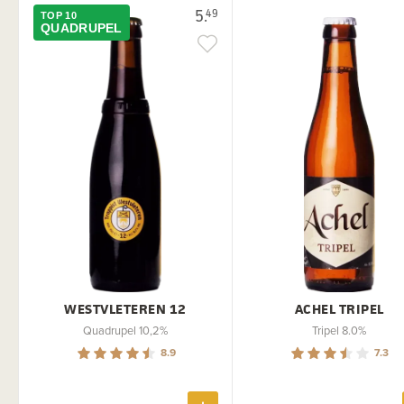
5.
49
TOP 10
QUADRUPEL
WESTVLETEREN 12
ACHEL TRIPEL
Quadrupel 10,2%
Tripel 8.0%
8.9
7.3