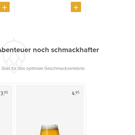
Abenteuer noch schmackhafter
 Glas für das optimale Geschmackserlebnis
3.
4.
95
95