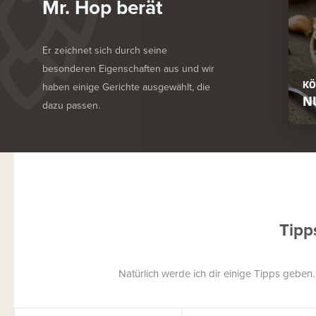
Mr. Hop berät
Er zeichnet sich durch seine
besonderen Eigenschaften aus und wir
KÖ
haben einige Gerichte ausgewählt, die
N
dazu passen.
Tipp
Natürlich werde ich dir einige Tipps geben