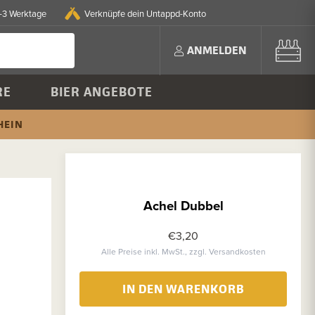
2-3 Werktage
Verknüpfe dein Untappd-Konto
ANMELDEN
RE
BIER ANGEBOTE
HEIN
Achel Dubbel
€3,20
Alle Preise inkl. MwSt., zzgl. Versandkosten
IN DEN WARENKORB