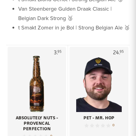
Van Steenberge Gulden Draak Classic |
Belgian Dark Strong 🥉
t Smakt Zomer in je Bol | Strong Belgian Ale 🥉
3.
24.
95
95
ABSOLUTELY NUTS -
PET - MR. HOP
PROVENCAL
0
PERFECTION
0