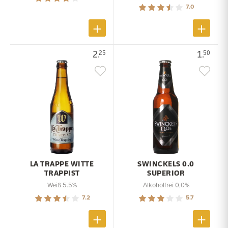
7.0
2.
1.
25
50
LA TRAPPE WITTE
SWINCKELS 0.0
TRAPPIST
SUPERIOR
Weiß 5.5%
Alkoholfrei 0,0%
7.2
5.7