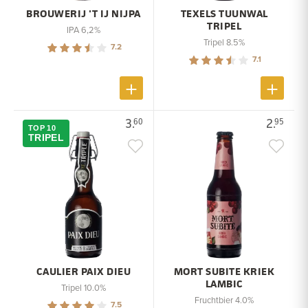
BROUWERIJ 'T IJ NIJPA
TEXELS TUUNWAL
TRIPEL
IPA 6,2%
Tripel 8.5%
7.2
7.1
3.
2.
60
95
TOP 10
TRIPEL
CAULIER PAIX DIEU
MORT SUBITE KRIEK
LAMBIC
Tripel 10.0%
Fruchtbier 4.0%
7.5