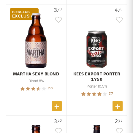
3.
4.
20
20
BIERCLUB
EXCLUSIVE
MARTHA SEXY BLOND
KEES EXPORT PORTER
1750
Blond 8%
Porter 10,5%
7.0
7.7
3.
2.
50
95