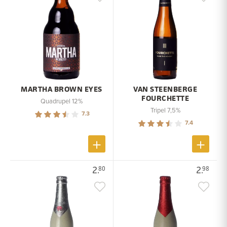
MARTHA BROWN EYES
VAN STEENBERGE
FOURCHETTE
Quadrupel 12%
Tripel 7,5%
7.3
7.4
2.
2.
80
98