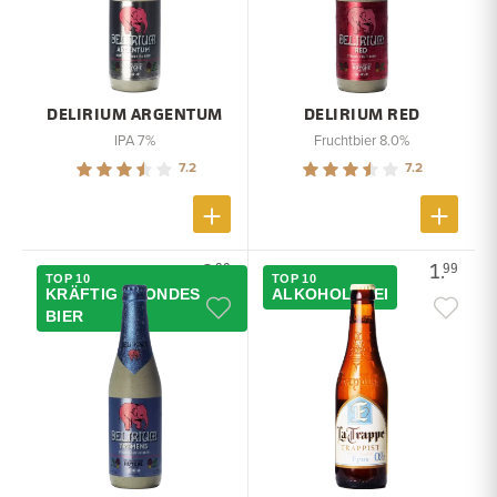
DELIRIUM ARGENTUM
DELIRIUM RED
IPA 7%
Fruchtbier 8.0%
7.2
7.2
2.
1.
90
99
TOP 10
TOP 10
KRÄFTIG BLONDES
ALKOHOLFREI
BIER