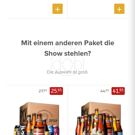
Mit einem anderen Paket die
Show stehlen?
Die Auswahl ist groß.
25.
41.
95
95
27.
44.
95
95