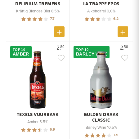
DELIRIUM TREMENS
LA TRAPPE EPOS
Kräftig Blondes Bier 8,5%
Alkoholfrei 0,0%
7.7
6.2
2.
2.
80
50
TOP 10
TOP 10
AMBER
BARLEY WINE
TEXELS VUURBAAK
GULDEN DRAAK
CLASSIC
Amber 5.5%
Barley Wine 10.5%
6.9
7.5