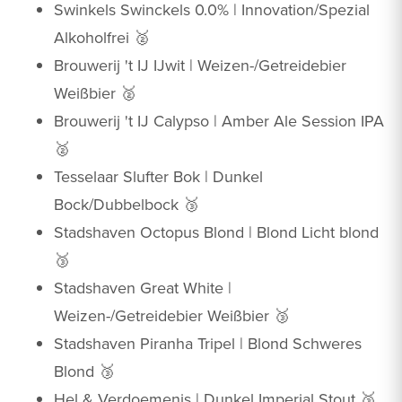
Swinkels Swinckels 0.0% | Innovation/Spezial
Alkoholfrei 🥈
Brouwerij 't IJ IJwit | Weizen-/Getreidebier
Weißbier 🥈
Brouwerij 't IJ Calypso | Amber Ale Session IPA
🥈
Tesselaar Slufter Bok | Dunkel
Bock/Dubbelbock 🥉
Stadshaven Octopus Blond | Blond Licht blond
🥉
Stadshaven Great White |
Weizen-/Getreidebier Weißbier 🥉
Stadshaven Piranha Tripel | Blond Schweres
Blond 🥉
Hel & Verdoemenis | Dunkel Imperial Stout 🥉