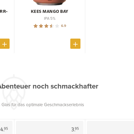
RRR-
KEES MANGO BAY
IPA 5%
6.9
Abenteuer noch schmackhafter
 Glas für das optimale Geschmackserlebnis
4.
3.
95
95