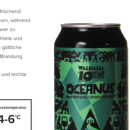
frischend.
vorn, während
hwer zu
chlank und
 göttliche
r Brandung.
 und leichte
usstemperatur
4-6