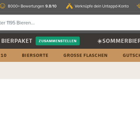
9.8/10
8000+ Bewertungen
Verknüpfe dein Untappd-Konto
BIERPAKET
☀️SOMMERBIE
ZUSAMMENSTELLEN
 10
BIERSORTE
GROSSE FLASCHEN
GUTSC