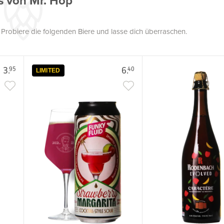
s von Mr. Hop
. Probiere die folgenden Biere und lasse dich überraschen.
3.
6.
95
40
LIMITED