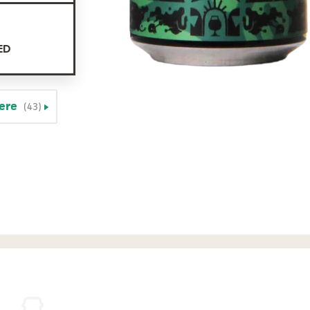
ED
iere
(43)