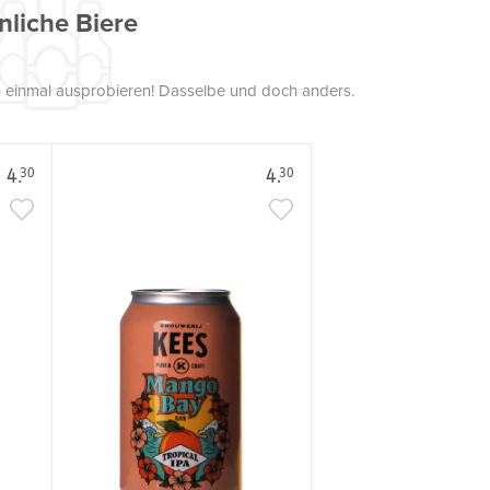
nliche Biere
uch einmal ausprobieren! Dasselbe und doch anders.
4.
4.
30
30