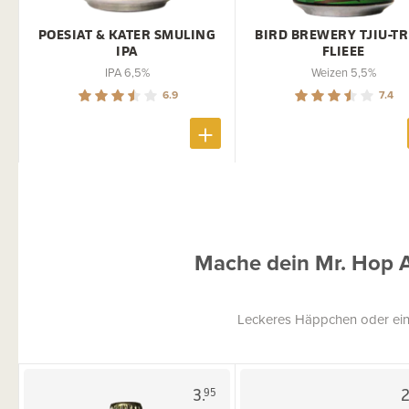
POESIAT & KATER SMULING
BIRD BREWERY TJIU-T
IPA
FLIEEE
IPA 6,5%
Weizen 5,5%
6.9
7.4
Mache dein Mr. Hop 
Leckeres Häppchen oder ein
3.
2
95