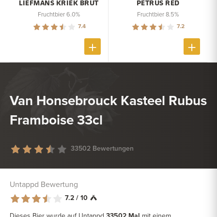
LIEFMANS KRIEK BRUT
PETRUS RED
Fruchtbier 6.0%
Fruchtbier 8.5%
7.4
7.2
Van Honsebrouck Kasteel Rubus
Framboise 33cl
33502 Bewertungen
Untappd Bewertung
7.2 / 10
Dieses Bier wurde auf Untappd
33502 Mal
mit einem