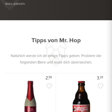
dazu passen.
KÖSTLICH ZU
NACHSPEISE
KÖSTLICH ZU
SALAT
Tipps von Mr. Hop
Natürlich werde ich dir einige Tipps geben. Probiere die
folgenden Biere und lasse dich überraschen.
2.
3.
98
30