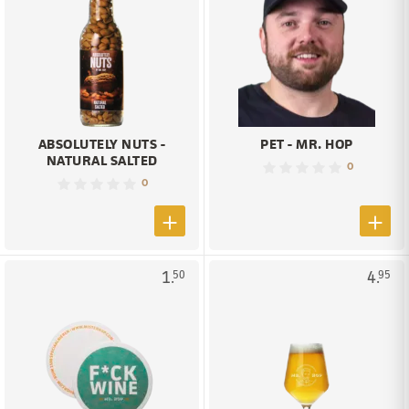
ABSOLUTELY NUTS -
PET - MR. HOP
NATURAL SALTED
0
0
1.
4.
50
95