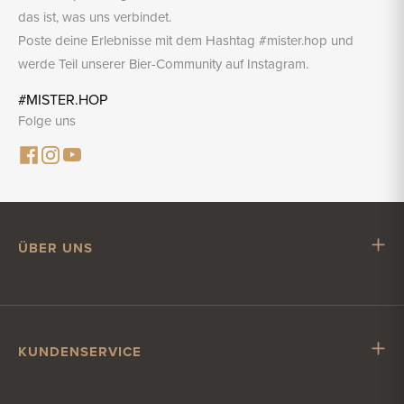
das ist, was uns verbindet.
Poste deine Erlebnisse mit dem Hashtag #mister.hop und
werde Teil unserer Bier-Community auf Instagram.
#MISTER.HOP
Folge uns
ÜBER UNS
Mr. Hop
Mit Mr. Hop zusammenarbeiten
Stellenangebote
KUNDENSERVICE
Impressum
Kundenservice