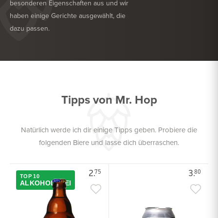
besonderen Eigenschaften aus und wir
haben einige Gerichte ausgewählt, die
dazu passen.
KÖSTLICH ZU
TROCKENWURST
KÖSTLICH ZU
GEFLÜGEL
Tipps von Mr. Hop
Natürlich werde ich dir einige Tipps geben. Probiere die
folgenden Biere und lasse dich überraschen.
2.
3.
75
80
TOP 10
ALKOHOLFREI