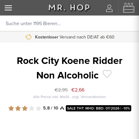
Kostenloser
Versand nach DE/AT ab €60
Rock City Koene Ridder
Non Alcoholic
€2,95
€2,66
Alle Preise inkl. MwSt., zzgl. Versandkosten
5.8 / 10
SALE THT: MHD: BBD: 07/2026 | -10%