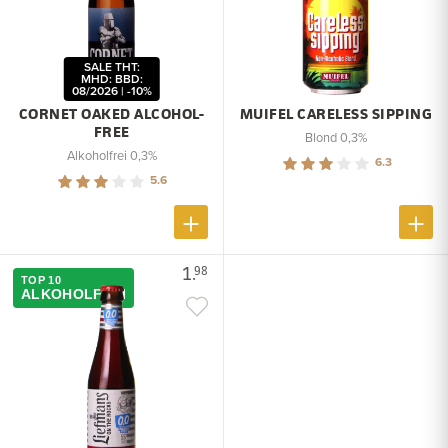
SALE THT:
MHD: BBD:
08/2026 | -10%
CORNET OAKED ALCOHOL-
MUIFEL CARELESS SIPPING
FREE
Blond 0,3%
Alkoholfrei 0,3%
6.3
5.6
1.
98
TOP 10
ALKOHOLFREI