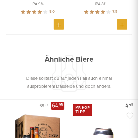
IPA 9%
IPA 8%
8.0
7.9
Ähnliche Biere
Diese solltest du auf jeden Fall auch einmal
ausprobieren! Dasselbe und doch anders.
64.
4.
95
45
69.
95
MR HOP
TIPP