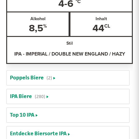
4-6
Alkohol
Inhalt
8,5
44
Stil
IPA - IMPERIAL / DOUBLE NEW ENGLAND / HAZY
Poppels Biere
(2)
IPA Biere
(280)
Top 10 IPA
Entdecke Biersorte IPA