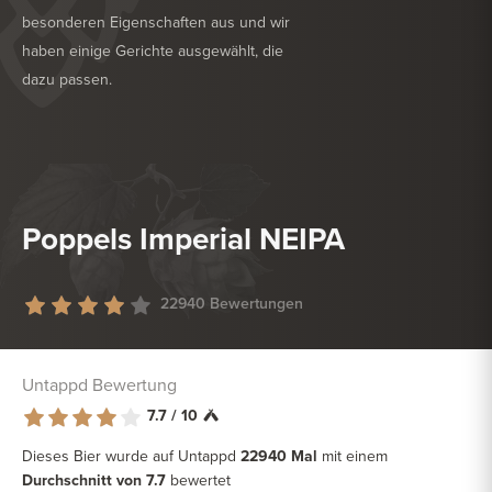
besonderen Eigenschaften aus und wir
haben einige Gerichte ausgewählt, die
dazu passen.
KÖSTLICH ZU
GRILL
KÖSTLICH ZU
TROCKENWURST
Poppels Imperial NEIPA
22940 Bewertungen
Untappd Bewertung
7.7 / 10
Dieses Bier wurde auf Untappd
22940 Mal
mit einem
Durchschnitt von 7.7
bewertet