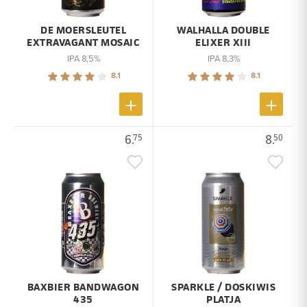
DE MOERSLEUTEL
WALHALLA DOUBLE
EXTRAVAGANT MOSAIC
ELIXER XIII
IPA 8,5%
IPA 8,3%
8.1
8.1
6.
8.
75
50
BAXBIER BANDWAGON
SPARKLE / DOSKIWIS
435
PLATJA