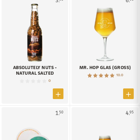
3.
6.
ABSOLUTELY NUTS -
MR. HOP GLAS (GROSS)
NATURAL SALTED
10.0
0
1.
4.
50
95