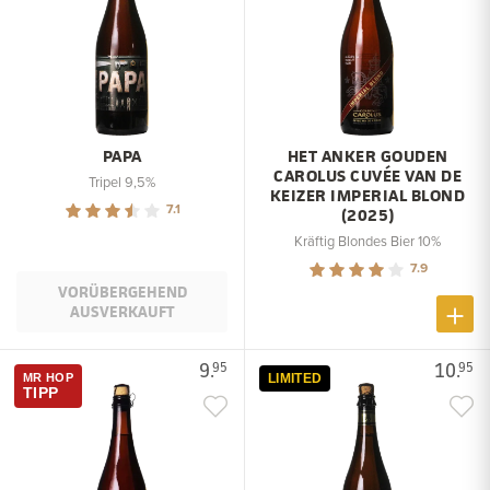
PAPA
HET ANKER GOUDEN
CAROLUS CUVÉE VAN DE
Tripel 9,5%
KEIZER IMPERIAL BLOND
7.1
(2025)
Kräftig Blondes Bier 10%
7.9
VORÜBERGEHEND
AUSVERKAUFT
9.
10.
95
95
MR HOP
LIMITED
TIPP