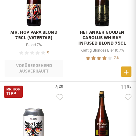
MR. HOP PAPA BLOND
HET ANKER GOUDEN
75CL (VATERTAG)
CAROLUS WHISKY
INFUSED BLOND 75CL
Blond 7%
Kräftig Blondes Bier 10,7%
0
7.8
VORÜBERGEHEND
AUSVERKAUFT
4.
11.
20
95
MR HOP
TIPP