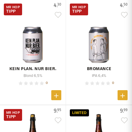
4.
4.
30
50
MR HOP
MR HOP
TIPP
TIPP
KEIN PLAN. NUR BIER.
BROMANCE
Blond 6,5%
IPA 6,4%
0
0
9.
9.
95
99
MR HOP
LIMITED
TIPP