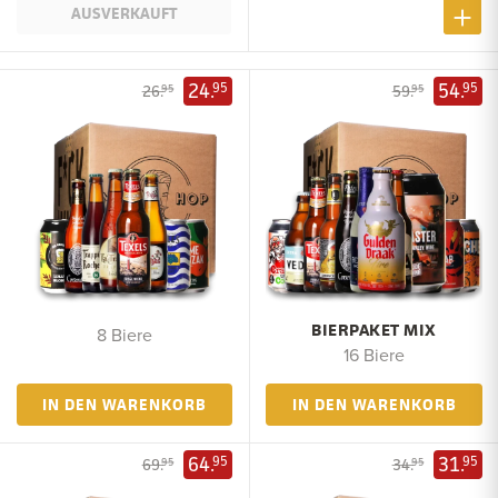
AUSVERKAUFT
24.
54.
95
95
26.
59.
95
95
BIERPAKET MIX
8 Biere
16 Biere
IN DEN WARENKORB
IN DEN WARENKORB
64.
31.
95
95
69.
34.
95
95