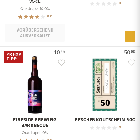
75CL
0
Quadrupel 10.0%
8.0
VORÜBERGEHEND
AUSVERKAUFT
10.
50.
95
00
MR HOP
TIPP
FIRESIDE BREWING
GESCHENKGUTSCHEIN 50€
BARKBECUE
0
Quadrupel 10%