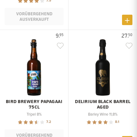
7.5
VORÜBERGEHEND
AUSVERKAUFT
9.
27.
95
50
BIRD BREWERY PAPAGAAI
DELIRIUM BLACK BARREL
75CL
AGED
Tripel 8%
Barley Wine 11,8%
7.2
8.1
VORÜBERGEHEND