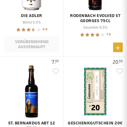
DIE ADLER
RODENBACH EVOLVED ST
GEORGES 75CL
Blond 5,5%
Sauerbier 6,5%
6.9
7.6
VORÜBERGEHEND
AUSVERKAUFT
7.
20.
95
00
ST. BERNARDUS ABT 12
GESCHENKGUTSCHEIN 20€