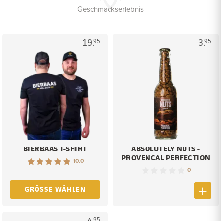
Geschmackserlebnis
19.
3.
95
95
BIERBAAS T-SHIRT
ABSOLUTELY NUTS -
PROVENCAL PERFECTION
10.0
0
GRÖSSE WÄHLEN
4.
95