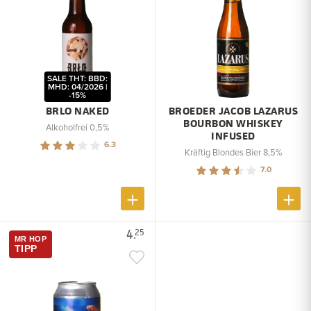
SALE THT: BBD:
MHD: 04/2026 |
-15%
BRLO NAKED
BROEDER JACOB LAZARUS
BOURBON WHISKEY
Alkoholfrei 0,5%
INFUSED
6.3
Kräftig Blondes Bier 8,5%
7.0
4.
25
MR HOP
TIPP