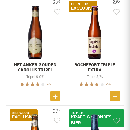
2.
2.
50
95
BIERCLUB
EXCLUSIVE
HET ANKER GOUDEN
ROCHEFORT TRIPLE
CAROLUS TRIPEL
EXTRA
Tripel 9.0%
Tripel 8,1%
7.6
7.5
3.
2.
75
90
BIERCLUB
TOP 10
EXCLUSIVE
KRÄFTIG BLONDES
BIER