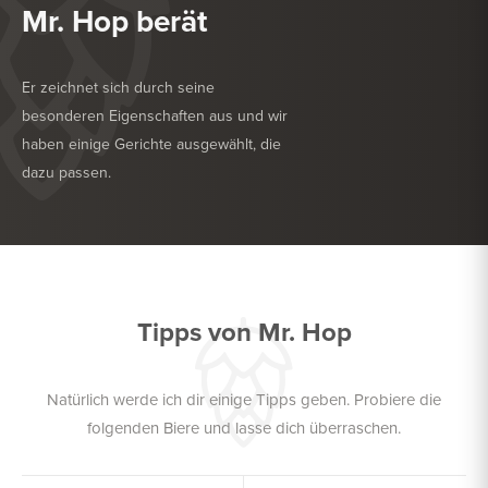
Mr. Hop berät
Er zeichnet sich durch seine
besonderen Eigenschaften aus und wir
haben einige Gerichte ausgewählt, die
dazu passen.
KÖSTLICH ZU
SALAT
KÖSTLICH ZU
FISCH
Tipps von Mr. Hop
Natürlich werde ich dir einige Tipps geben. Probiere die
folgenden Biere und lasse dich überraschen.