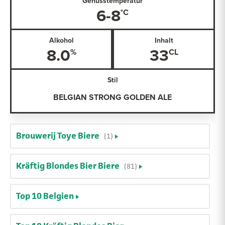
Genusstemperatur
6-8
Alkohol
Inhalt
8.0
33
Stil
BELGIAN STRONG GOLDEN ALE
Brouwerij Toye Biere
(1)
Kräftig Blondes Bier Biere
(81)
Top 10 Belgien