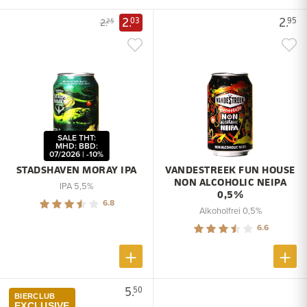
2.
2.
03
95
2.
25
SALE THT:
MHD: BBD:
07/2026 | -10%
STADSHAVEN MORAY IPA
VANDESTREEK FUN HOUSE
NON ALCOHOLIC NEIPA
IPA 5,5%
0,5%
6.8
Alkoholfrei 0,5%
6.6
5.
50
BIERCLUB
EXCLUSIVE