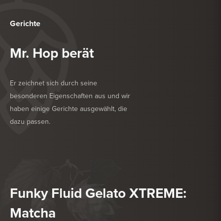
Gerichte
Mr. Hop berät
Er zeichnet sich durch seine
besonderen Eigenschaften aus und wir
haben einige Gerichte ausgewählt, die
dazu passen.
KÖSTLICH ZU
NACHSPEISE
KÖSTLICH ZU
SALAT
Funky Fluid Gelato XTREME:
Matcha