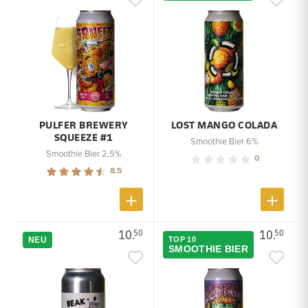
PULFER BREWERY
LOST MANGO COLADA
SQUEEZE #1
Smoothie Bier 6%
Smoothie Bier 2,5%
0
8.5
10.
10.
50
50
NEU
TOP 10
SMOOTHIE BIER