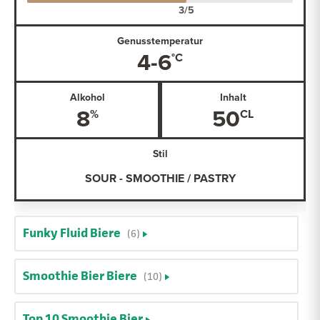
Genusstemperatur
4-6
Alkohol
Inhalt
8
50
Stil
SOUR - SMOOTHIE / PASTRY
Funky Fluid Biere
(6)
Smoothie Bier Biere
(10)
Top 10 Smoothie Bier