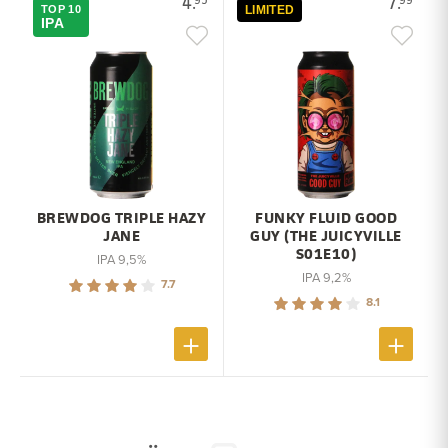
4.
7.
TOP 10
LIMITED
IPA
BREWDOG TRIPLE HAZY
FUNKY FLUID GOOD
JANE
GUY (THE JUICYVILLE
S01E10)
IPA 9,5%
IPA 9,2%
7.7
8.1