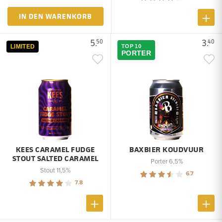
IN DEN WARENKORB
5.
3.
50
40
LIMITED
TOP 10
PORTER
KEES CARAMEL FUDGE
BAXBIER KOUDVUUR
STOUT SALTED CARAMEL
Porter 6,5%
Stout 11,5%
6.7
7.8