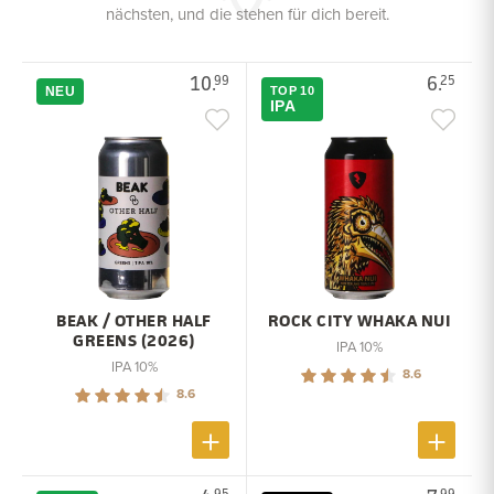
nächsten, und die stehen für dich bereit.
10.
6.
99
25
NEU
TOP 10
IPA
BEAK / OTHER HALF
ROCK CITY WHAKA NUI
GREENS (2026)
IPA 10%
IPA 10%
8.6
8.6
95
99