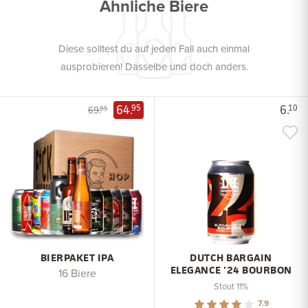
Ähnliche Biere
Diese solltest du auf jeden Fall auch einmal
ausprobieren! Dasselbe und doch anders.
64.
6.
95
10
69.
95
BIERPAKET IPA
DUTCH BARGAIN
ELEGANCE '24 BOURBON
16 Biere
Stout 11%
7.9