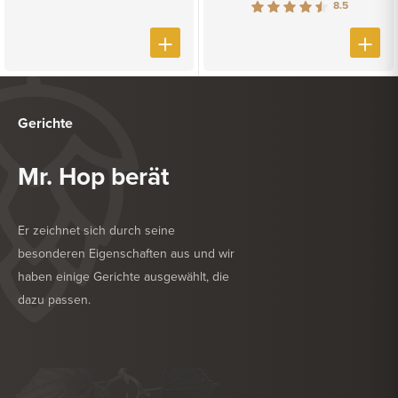
8.5
Gerichte
Mr. Hop berät
Er zeichnet sich durch seine
besonderen Eigenschaften aus und wir
haben einige Gerichte ausgewählt, die
dazu passen.
KÖSTLICH ZU
TROCKENWURST
KÖSTLICH ZU
FRITTIERTE SNACKS