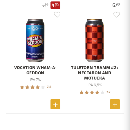
4.
6.
95
90
5.
50
VOCATION WHAM-A-
TULETORN TRAMM #2:
GEDDON
NECTARON AND
MOTUEKA
IPA 7%
IPA 6,5%
7.8
7.7