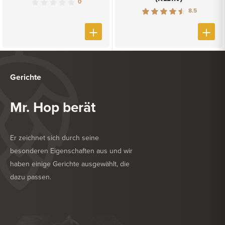
0
8.5
Gerichte
Mr. Hop berät
Er zeichnet sich durch seine
besonderen Eigenschaften aus und wir
haben einige Gerichte ausgewählt, die
dazu passen.
KÖSTLICH ZU
NACHSPEISE
KÖSTLICH ZU
WEICHKÄSE