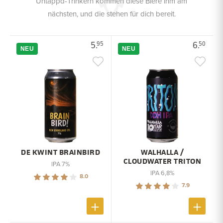
Untappd-Trinkern kommen diese Biere ihm am
nächsten, und die stehen für dich bereit.
5.
6.
95
50
NEU
NEU
DE KWINT BRAINBIRD
WALHALLA /
CLOUDWATER TRITON
IPA 7%
IPA 6,8%
8.0
7.9