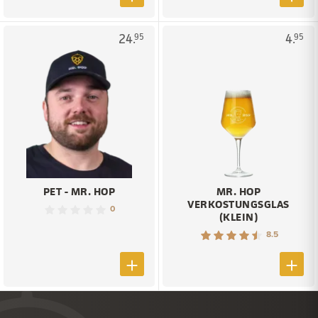
24.
4.
95
95
PET - MR. HOP
MR. HOP
VERKOSTUNGSGLAS
0
(KLEIN)
8.5