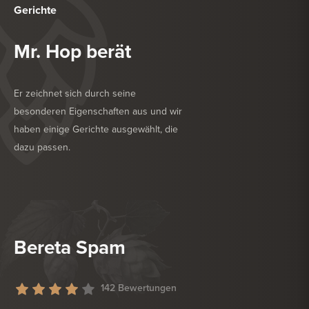
Gerichte
Mr. Hop berät
Er zeichnet sich durch seine
besonderen Eigenschaften aus und wir
haben einige Gerichte ausgewählt, die
dazu passen.
KÖSTLICH ZU
NACHSPEISE
KÖSTLICH ZU
TROCKENWURST
Bereta Spam
142 Bewertungen