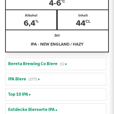
4-6
Alkohol
Inhalt
6,4
44
Stil
IPA - NEW ENGLAND / HAZY
Bereta Brewing Co Biere
(1)
IPA Biere
(277)
Top 10 IPA
Entdecke Biersorte IPA