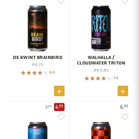
DE KWINT BRAINBIRD
WALHALLA /
CLOUDWATER TRITON
IPA 7%
IPA 6,8%
8.0
7.9
4.
6.
95
90
5.
50