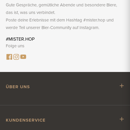
Gute Gespräche, gemütliche Abende und besondere Biere,
das ist, was uns verbindet.
Poste deine Erlebnisse mit dem Hashtag #mister.hop und
werde Teil unserer Bier-Community auf Instagram.
#MISTER.HOP
Folge uns
ÜBER UNS
Mr. Hop
Mit Mr. Hop zusammenarbeiten
Stellenangebote
KUNDENSERVICE
Impressum