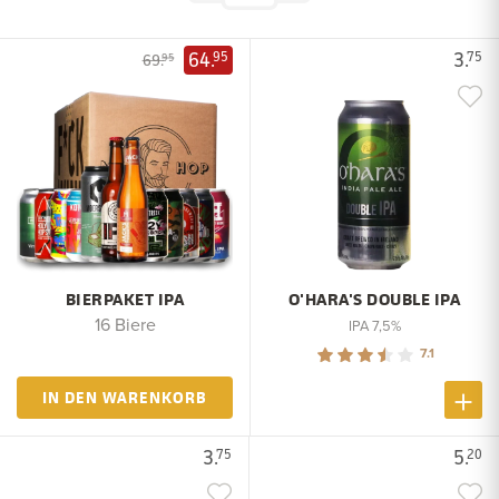
64.
3.
95
75
69.
95
BIERPAKET IPA
O'HARA'S DOUBLE IPA
16 Biere
IPA 7,5%
7.1
IN DEN WARENKORB
3.
5.
75
20