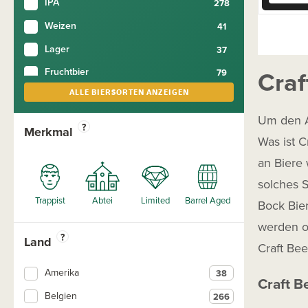
IPA
Weizen
Lager
Craf
Fruchtbier
ALLE BIERSORTEN ANZEIGEN
Blond
Smoothie Sour
Um den A
?
Merkmal
Was ist C
Frühlingsbier
an Biere 
Weißbier
solches S
Tripel
Bock Bier
Amberbier
werden of
Barley Wine
?
Land
Craft Be
Black IPA
Amerika
DIPA
Craft Be
Belgien
Doppelbier