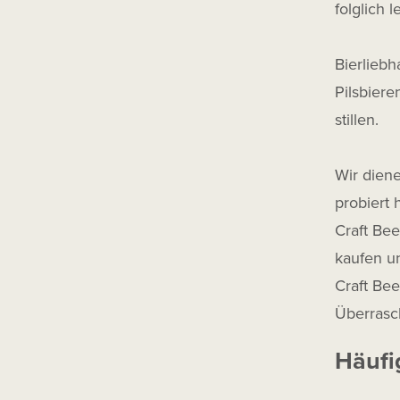
folglich 
Bierliebh
Pilsbier
stillen.
Wir diene
probiert
Craft Be
kaufen u
Craft Be
Überrasc
Häufi