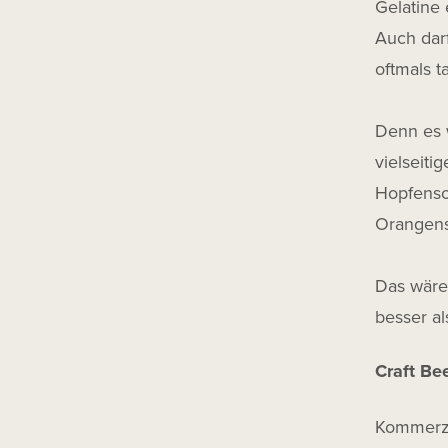
Gelatine 
Winterbier
Auch darf
Fassgereift
oftmals t
Infused
Denn es w
vielseiti
Hopfenso
Orangens
Das wäre
besser al
Craft Be
Kommerzi