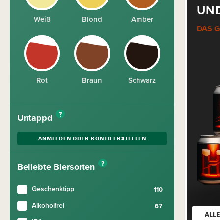
UN
Weiß
Blond
Amber
DAS 
Rot
Braun
Schwarz
?
Untappd
ANMELDEN ODER KONTO ERSTELLEN
?
Beliebte Biersorten
Geschenktipp
Alkoholfrei
ALLE