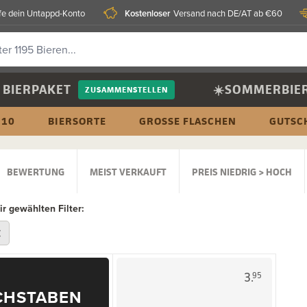
Kostenloser
fe dein Untappd-Konto
Versand nach DE/AT ab €60
BIERPAKET
☀️SOMMERBIE
ZUSAMMENSTELLEN
 10
BIERSORTE
GROSSE FLASCHEN
GUTSC
BEWERTUNG
MEIST VERKAUFT
PREIS NIEDRIG > HOCH
ir gewählten Filter:
3.
95
CHSTABEN