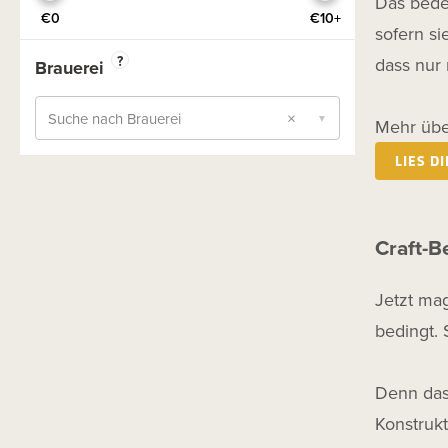
Das bede
Ukraine
Saison
€0
€10+
sofern si
Österreich
Saisonale Biere
?
dass nur
Brauerei
Polen
Sauerbier
Portugal
×
Session
Suche nach Brauerei
▼
Mehr über
Rumänien
Stout
LIES D
Schottland
Stout Coffee
Slowenien
Stout Dry
Spanien
Craft-B
Stout Export
Wales
Stout Imperial - Double
Jetzt mag
Schweden
Stout Milk
bedingt. 
Stout Pastry
TIPA
Denn das 
Mixgetränke
Konstrukt