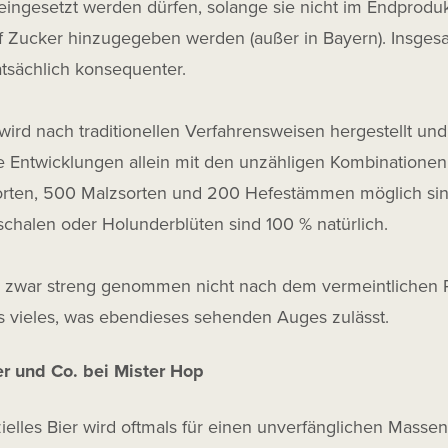
eingesetzt werden dürfen, solange sie nicht im Endprodukt
 Zucker hinzugegeben werden (außer in Bayern). Insgesamt 
atsächlich konsequenter.
ird nach traditionellen Verfahrensweisen hergestellt un
ge Entwicklungen allein mit den unzähligen Kombinationen
rten, 500 Malzsorten und 200 Hefestämmen möglich sind
chalen oder Holunderblüten sind 100 % natürlich.
 zwar streng genommen nicht nach dem vermeintlichen R
s vieles, was ebendieses sehenden Auges zulässt.
er und Co. bei Mister Hop
elles Bier wird oftmals für einen unverfänglichen Masse