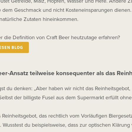
utet Getreide, Malz, Hopfen, Wasser und Hefe. Andere Z
e dem Geschmack und nicht Kosteneinsparungen dienen. Die
 natürliche Zutaten hineinkommen.
 die Definition von Craft Beer heutzutage erfahren?
IESEN BLOG
eer-Ansatz teilweise konsequenter als das Rein
st du denken: „Aber haben wir nicht das Reinheitsgebot, d
Selbst der billigste Fusel aus dem Supermarkt erfüllt oh
Reinheitsgebot, das rechtlich vom Vorläufigen Biergesetz 
. Wusstest du beispielsweise, dass zur optischen Klärung