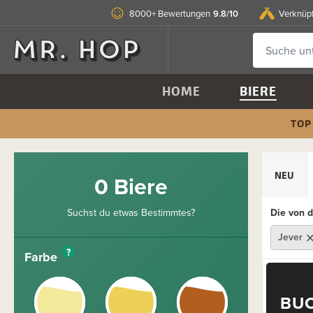
9.8/10
8000+ Bewertungen
Verknüp
HOME
BIERE
TOP
NEU
0 Biere
Suchst du etwas Bestimmtes?
Die von d
Jever
?
Farbe
BU