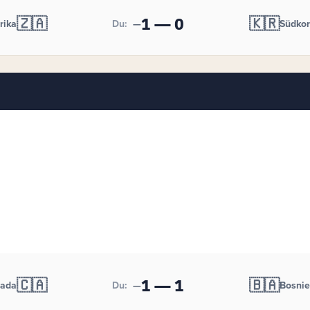
🇿🇦
1 — 0
🇰🇷
rika
Du:
—
Südko
🇨🇦
1 — 1
🇧🇦
ada
Du:
—
Bosni