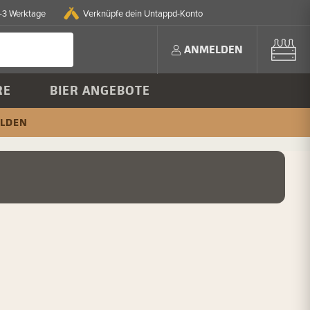
2-3 Werktage
Verknüpfe dein Untappd-Konto
ANMELDEN
RE
BIER ANGEBOTE
ELDEN