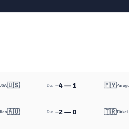
🇺🇸
4 — 1
🇵🇾
USA
Du:
—
Parag
🇦🇺
2 — 0
🇹🇷
lien
Du:
—
Türkei