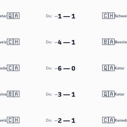
🇶🇦
1 — 1
🇨🇭
atar
Du:
—
Schwe
🇨🇭
4 — 1
🇧🇦
weiz
Du:
—
Bosni
🇨🇦
6 — 0
🇶🇦
ada
Du:
—
Katar
🇧🇦
3 — 1
🇶🇦
wina
Du:
—
Katar
🇨🇭
2 — 1
🇨🇦
weiz
Du:
—
Kanad