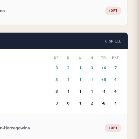
rea
+0PT
6 SPIELE
SP
S
U
N
TD
PKT
3
2
1
0
+4
7
3
1
1
1
+5
4
3
1
1
1
-1
4
3
0
1
2
-8
1
en-Herzegowina
+0PT