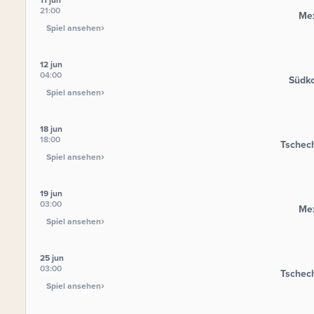
21:00
Me
›
Spiel ansehen
12 jun
04:00
Südk
›
Spiel ansehen
18 jun
18:00
Tschec
›
Spiel ansehen
19 jun
03:00
Me
›
Spiel ansehen
25 jun
03:00
Tschec
›
Spiel ansehen