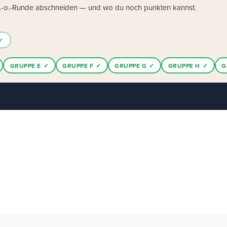
er K.-o.-Runde abschneiden — und wo du noch punkten kannst.
GRUPPE E
GRUPPE F
GRUPPE G
GRUPPE H
G