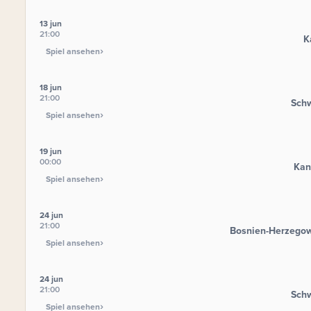
13 jun
21:00
K
›
Spiel ansehen
18 jun
21:00
Sch
›
Spiel ansehen
19 jun
00:00
Kan
›
Spiel ansehen
24 jun
21:00
Bosnien-Herzego
›
Spiel ansehen
24 jun
21:00
Sch
›
Spiel ansehen