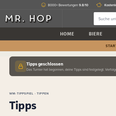
9.8/10
Kostenl
8000+ Bewertungen
HOME
BIERE
STAR
Tipps geschlossen
Das Turnier hat begonnen, deine Tipps sind festgelegt. Verfolg
WM-TIPPSPIEL · TIPPEN
Tipps