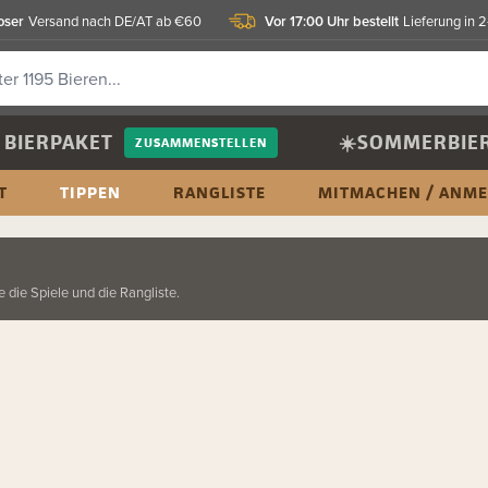
oser
Vor 17:00 Uhr bestellt
Versand nach DE/AT ab €60
Lieferung in 
BIERPAKET
☀️SOMMERBIE
ZUSAMMENSTELLEN
T
TIPPEN
RANGLISTE
MITMACHEN / ANM
e die Spiele und die Rangliste.