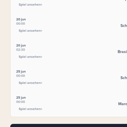
›
Spiel ansehen
20 jun
00:00
Sch
›
Spiel ansehen
20 jun
02:30
Brasi
›
Spiel ansehen
25 jun
00:00
Sch
›
Spiel ansehen
25 jun
00:00
Mar
›
Spiel ansehen