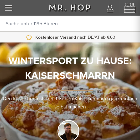
Kostenloser
Versand nach DE/AT ab €60
WINTERSPORT ZU HAUSE:
KAISERSCHMARRN
Den köstlichen österreichischen Kaiserschmarrn ganz einfach
selbst machen