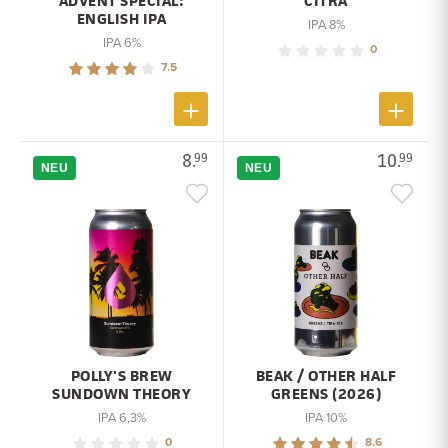
ADVENT SPECIAL:
CITRA
ENGLISH IPA
IPA 8%
IPA 6%
0
7.5
8.
10.
99
99
NEU
NEU
POLLY'S BREW
BEAK / OTHER HALF
SUNDOWN THEORY
GREENS (2026)
IPA 6,3%
IPA 10%
0
8.6