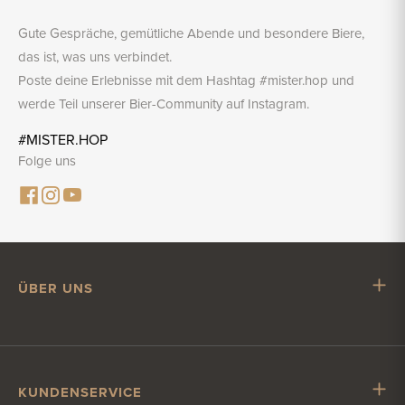
Gute Gespräche, gemütliche Abende und besondere Biere,
das ist, was uns verbindet.
Poste deine Erlebnisse mit dem Hashtag #mister.hop und
werde Teil unserer Bier-Community auf Instagram.
#MISTER.HOP
Folge uns
ÜBER UNS
Mr. Hop
Mit Mr. Hop zusammenarbeiten
Stellenangebote
KUNDENSERVICE