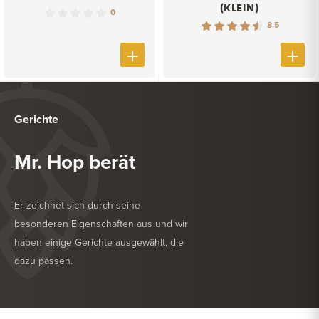
(KLEIN)
0
8.5
Gerichte
Mr. Hop berät
Er zeichnet sich durch seine
besonderen Eigenschaften aus und wir
haben einige Gerichte ausgewählt, die
dazu passen.
KÖSTLICH ZU
GRILL
KÖSTLICH ZU
NACHSPEISE