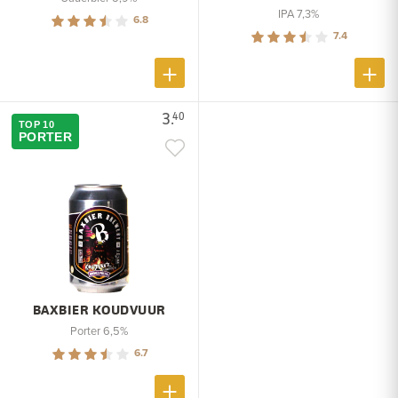
IPA 7,3%
6.8
7.4
3.
40
TOP 10
PORTER
BAXBIER KOUDVUUR
Porter 6,5%
6.7