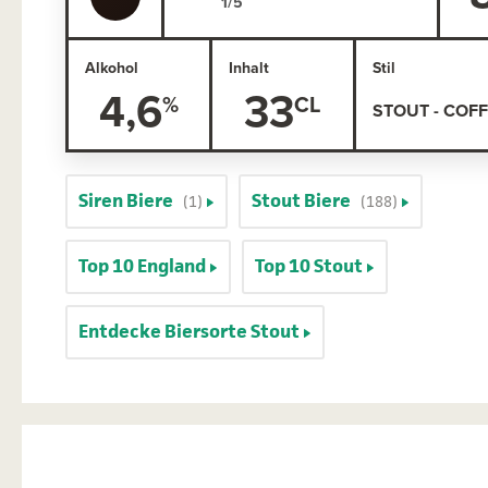
Alkohol
Inhalt
Stil
4,6
33
STOUT - COF
Siren Biere
Stout Biere
(1)
(188)
Top 10 England
Top 10 Stout
Entdecke Biersorte Stout