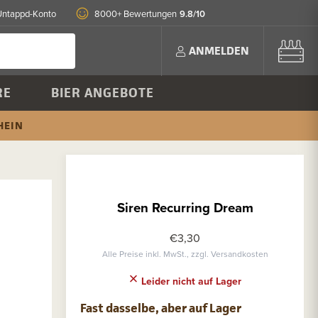
9.8/10
Untappd-Konto
8000+ Bewertungen
ANMELDEN
RE
BIER ANGEBOTE
HEIN
Siren Recurring Dream
€3,30
Alle Preise inkl. MwSt., zzgl. Versandkosten
Leider nicht auf Lager
Fast dasselbe, aber auf Lager