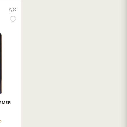
5.
50
UMMER
0