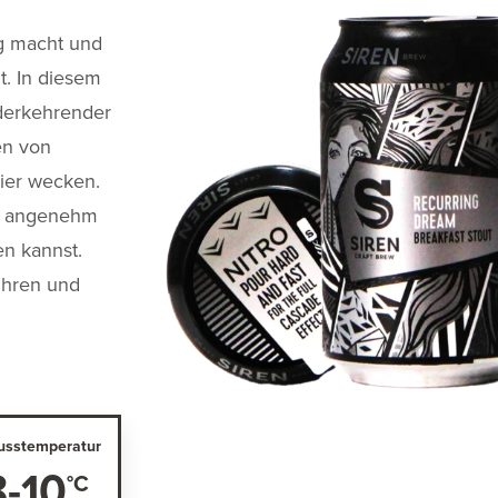
ig macht und
t. In diesem
ederkehrender
en von
ier wecken.
in angenehm
en kannst.
ühren und
usstemperatur
8-10