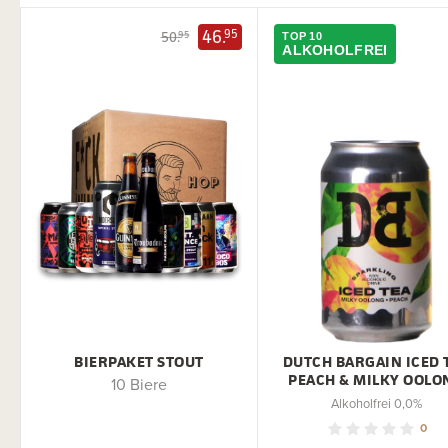
46.
95
50.
95
TOP 10
ALKOHOLFREI
BIERPAKET STOUT
DUTCH BARGAIN ICED 
PEACH & MILKY OOLO
10 Biere
Alkoholfrei 0,0%
0