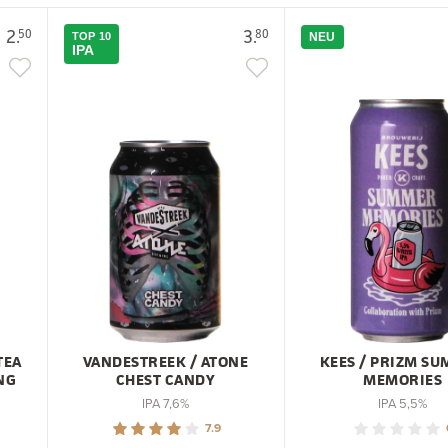
2.
3.
50
80
TOP 10
NEU
IPA
TEA
VANDESTREEK / ATONE
KEES / PRIZM S
NG
CHEST CANDY
MEMORIES
IPA 7,6%
IPA 5,5%
7.9