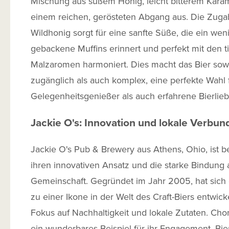
Mischung aus süßem Honig, leicht bitterem Kara
einem reichen, gerösteten Abgang aus. Die Zug
Wildhonig sorgt für eine sanfte Süße, die ein weni
gebackene Muffins erinnert und perfekt mit den t
Malzaromen harmoniert. Dies macht das Bier sow
zugänglich als auch komplex, eine perfekte Wahl 
Gelegenheitsgenießer als auch erfahrene Bierlieb
Jackie O's: Innovation und lokale Verbun
Jackie O's Pub & Brewery aus Athens, Ohio, ist b
ihren innovativen Ansatz und die starke Bindung 
Gemeinschaft. Gegründet im Jahr 2005, hat sich 
zu einer Ikone in der Welt des Craft-Biers entwick
Fokus auf Nachhaltigkeit und lokale Zutaten. Ch
ein wunderbares Beispiel für ihr Engagement, Bie