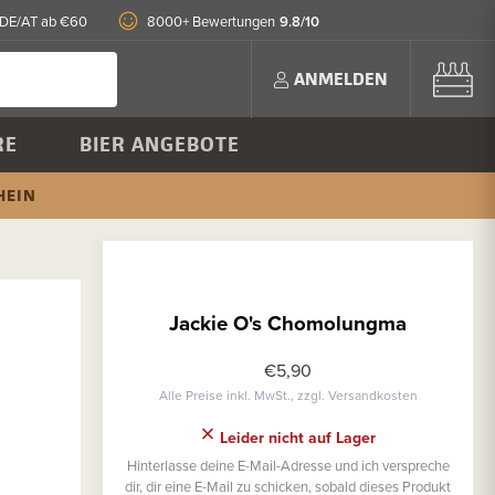
9.8/10
 DE/AT ab €60
8000+ Bewertungen
ANMELDEN
RE
BIER ANGEBOTE
HEIN
Jackie O's Chomolungma
€5,90
Alle Preise inkl. MwSt., zzgl. Versandkosten
Leider nicht auf Lager
Hinterlasse deine E-Mail-Adresse und ich verspreche
dir, dir eine E-Mail zu schicken, sobald dieses Produkt