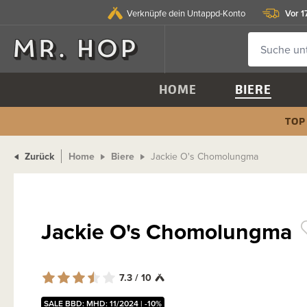
Vor 1
Verknüpfe dein Untappd-Konto
HOME
BIERE
TOP
Zurück
Home
Biere
Jackie O's Chomolungma
Jackie O's Chomolungma
7.3 / 10
SALE BBD: MHD: 11/2024 | -10%