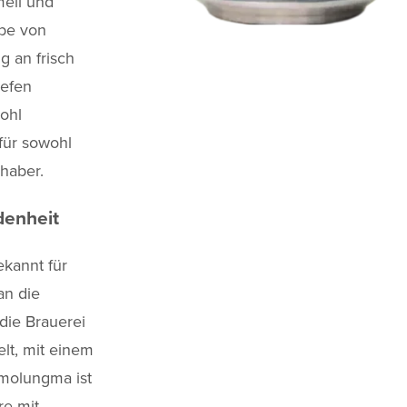
mell und
abe von
g an frisch
iefen
ohl
für sowohl
haber.
denheit
ekannt für
an die
die Brauerei
elt, mit einem
omolungma ist
re mit