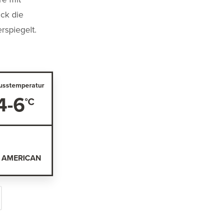
ck die
rspiegelt.
usstemperatur
4-6
- AMERICAN