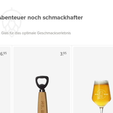
Abenteuer noch schmackhafter
 Glas für das optimale Geschmackserlebnis
6.
3.
95
95