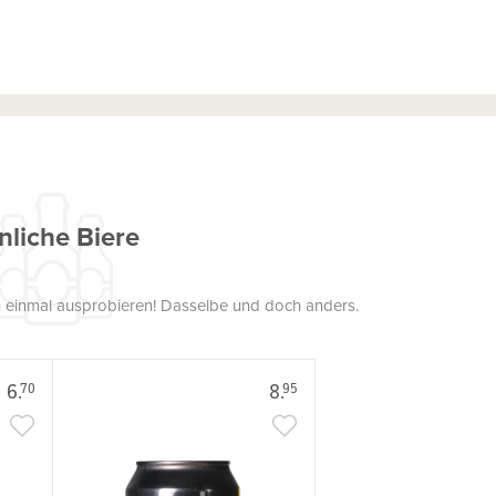
nliche Biere
uch einmal ausprobieren! Dasselbe und doch anders.
6.
8.
70
95