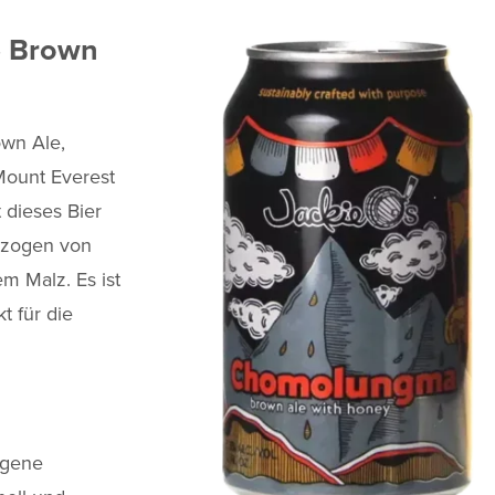
 Brown
own Ale,
Mount Everest
 dieses Bier
hzogen von
m Malz. Es ist
t für die
ogene