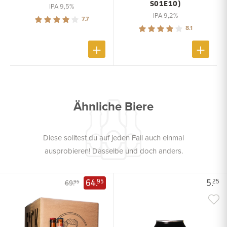
S01E10)
IPA 9,5%
IPA 9,2%
7.7
8.1
Ähnliche Biere
Diese solltest du auf jeden Fall auch einmal
ausprobieren! Dasselbe und doch anders.
64.
5.
95
25
69.
95