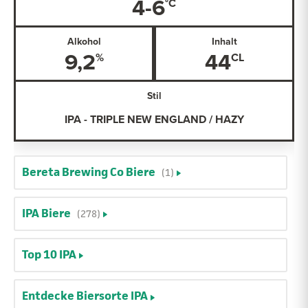
4-6
Alkohol
Inhalt
9,2
44
Stil
IPA - TRIPLE NEW ENGLAND / HAZY
Bereta Brewing Co Biere
(1)
IPA Biere
(278)
Top 10 IPA
Entdecke Biersorte IPA