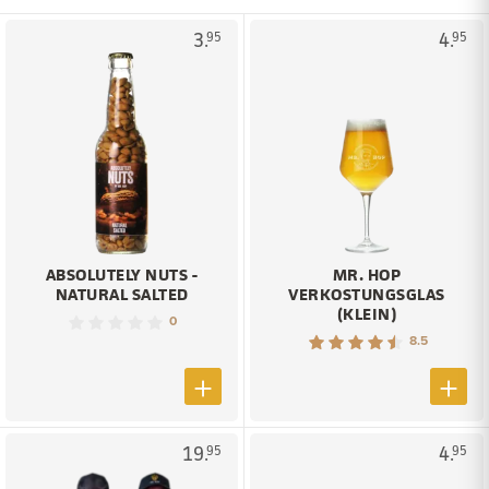
3.
4.
95
95
ABSOLUTELY NUTS -
MR. HOP
NATURAL SALTED
VERKOSTUNGSGLAS
(KLEIN)
0
8.5
19.
4.
95
95