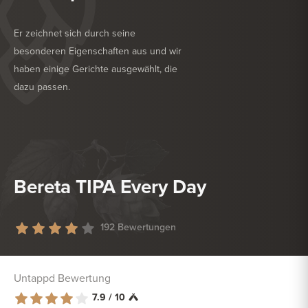
Er zeichnet sich durch seine
besonderen Eigenschaften aus und wir
haben einige Gerichte ausgewählt, die
dazu passen.
KÖSTLICH ZU
NACHSPEISE
KÖSTLICH ZU
TROCKENWURST
Bereta TIPA Every Day
192 Bewertungen
Untappd Bewertung
7.9 / 10