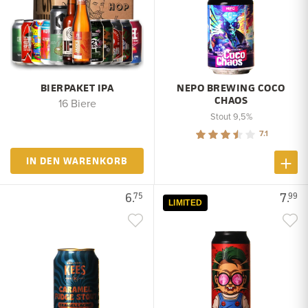
BIERPAKET IPA
NEPO BREWING COCO
CHAOS
16 Biere
Stout 9,5%
7.1
IN DEN WARENKORB
6.
7.
75
99
LIMITED