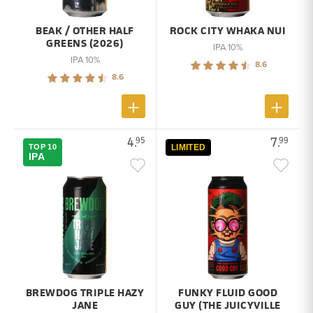
BEAK / OTHER HALF
ROCK CITY WHAKA NUI
GREENS (2026)
IPA 10%
IPA 10%
8.6
8.6
4.
7.
95
99
TOP 10
LIMITED
IPA
BREWDOG TRIPLE HAZY
FUNKY FLUID GOOD
JANE
GUY (THE JUICYVILLE