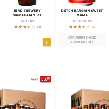
BIRD BREWERY
DUTCH BARGAIN SWEET
MAMAGAAI 75CL
MAMA
Weiß 4,5%
Herbstbock 9%
6.9
7.2
VORÜBERGEHEND
AUSVERKAUFT
50.
95
54.
95