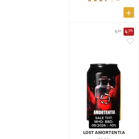
4.
95
5.
50
SALE THT:
MHD: BBD:
09/2026 | -10%
LOST AMORTENTIA