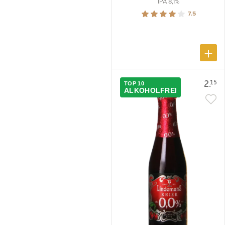
IPA 8,1%
7.5
2.
15
TOP 10
ALKOHOLFREI