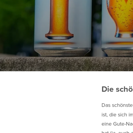
Die sch
Das schönst
ist, die sich
eine Gute-Na
hat (ja, auch