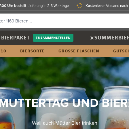
7:00 Uhr bestellt
Kostenloser
Lieferung in 2-3 Werktage
Versand nach
BIERPAKET
☀️SOMMERBIE
ZUSAMMENSTELLEN
 10
BIERSORTE
GROSSE FLASCHEN
GUTSC
MUTTERTAG UND BIER
Weil auch Mütter Bier trinken