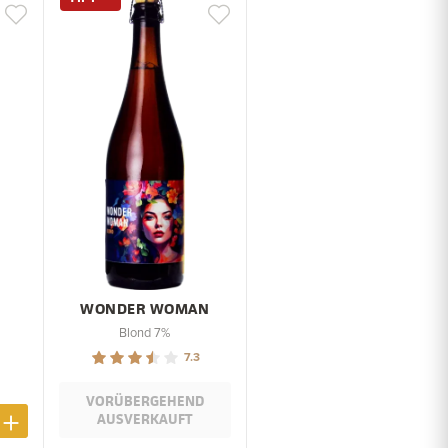
WONDER WOMAN
Blond 7%
7.3
VORÜBERGEHEND
AUSVERKAUFT