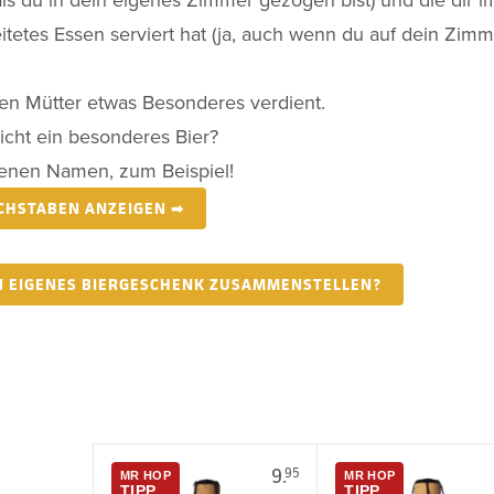
itetes Essen serviert hat (ja, auch wenn du auf dein Zimm
ben Mütter etwas Besonderes verdient.
icht ein besonderes Bier?
genen Namen, zum Beispiel!
UCHSTABEN ANZEIGEN ➡
IN EIGENES BIERGESCHENK ZUSAMMENSTELLEN?
9.
95
MR HOP
MR HOP
TIPP
TIPP