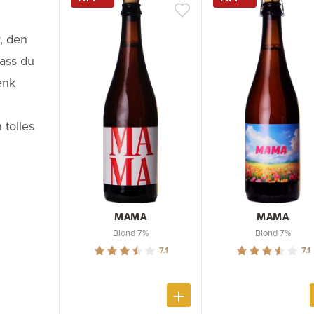
r, den
dass du
enk
 tolles
MAMA
MAMA
Blond 7%
Blond 7%
7.1
7.1