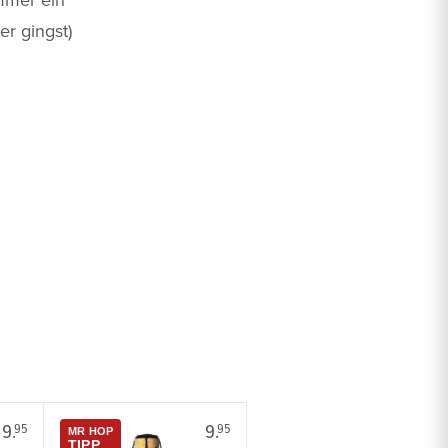
er gingst)
9.
9.
95
95
MR HOP
TIPP