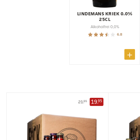
LINDEMANS KRIEK 0.0%
25CL
Alkoholfrei 0,0%
6.8
19.
95
21.
95