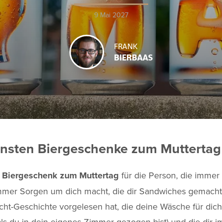
9 Mai 2027
FRANK
BIERBAAS
önsten Biergeschenke zum Muttertag
e
Biergeschenk zum Muttertag
für die Person, die immer 
 immer Sorgen um dich macht, die dir Sandwiches gemacht h
cht-Geschichte vorgelesen hat, die deine Wäsche für di
 als du in dein eigenes Zimmer gezogen bist) und die dir 