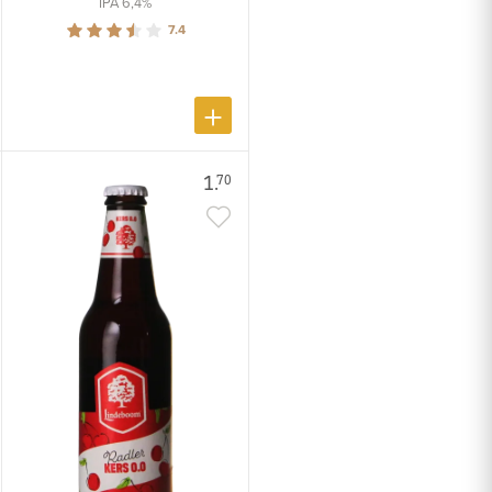
IPA 6,4%
7.4
1.
70