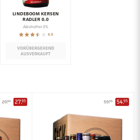
LINDEBOOM KERSEN
RADLER 0.0
Alkoholfrei 0%
6.5
VORÜBERGEHEND
AUSVERKAUFT
27.
54.
95
95
29.
59.
95
95