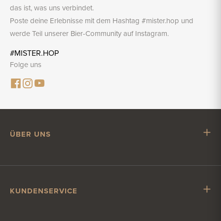
das ist, was uns verbindet.
Poste deine Erlebnisse mit dem Hashtag #mister.hop und
werde Teil unserer Bier-Community auf Instagram.
#MISTER.HOP
Folge uns
ÜBER UNS
Mr. Hop
Mit Mr. Hop zusammenarbeiten
Stellenangebote
KUNDENSERVICE
Impressum
Kundenservice