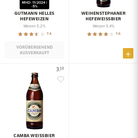
MHD: 11/2024 |
-5%
GUTMANN HELLES
WEIHENSTEPHANER
HEFEWEIZEN
HEFEWEISSBIER
Weizen 5,2%
Weizen 5.4%
7.4
7.6
VORÜBERGEHEND
AUSVERKAUFT
3.
10
CAMBA WEISSBIER