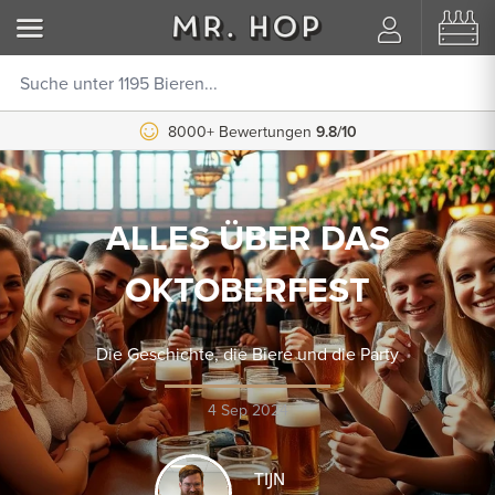
8000+ Bewertungen
9.8/10
ALLES ÜBER DAS
OKTOBERFEST
Die Geschichte, die Biere und die Party
4 Sep 2024
TIJN