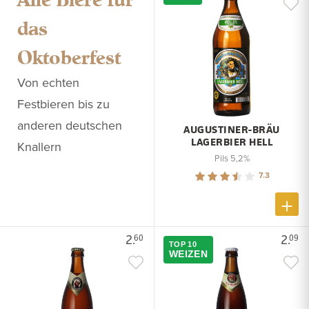
das
Oktoberfest
Von echten
Festbieren bis zu
anderen deutschen
AUGUSTINER-BRÄU
LAGERBIER HELL
Knallern
Pils 5,2%
7.3
2.
2.
60
09
TOP 10
WEIZEN