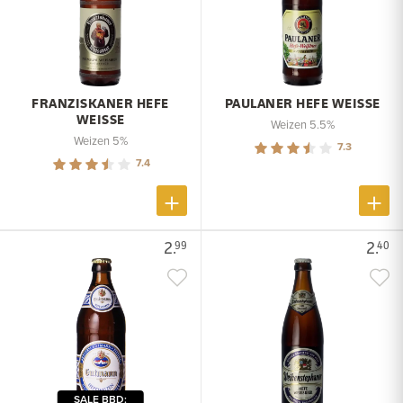
FRANZISKANER HEFE
PAULANER HEFE WEISSE
WEISSE
Weizen 5.5%
Weizen 5%
7.3
7.4
2.
2.
99
40
SALE BBD: