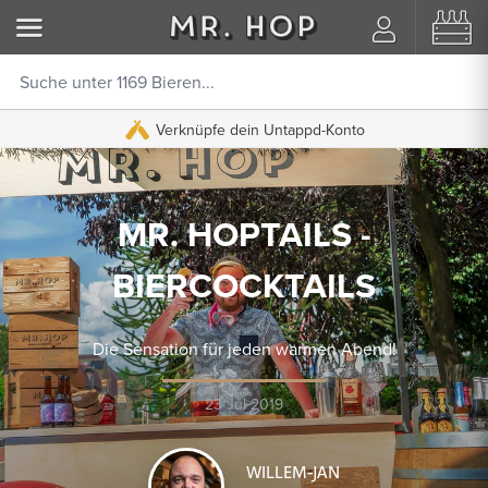
Verknüpfe dein Untappd-Konto
MR. HOPTAILS -
BIERCOCKTAILS
Die Sensation für jeden warmen Abend!
23 Jul 2019
WILLEM-JAN