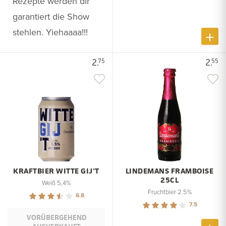
Rezepte werden dir
garantiert die Show
stehlen. Yiehaaaa!!!
2.
2.
75
55
KRAFTBIER WITTE GIJ'T
LINDEMANS FRAMBOISE
25CL
Weiß 5,4%
Fruchtbier 2.5%
6.8
7.5
VORÜBERGEHEND