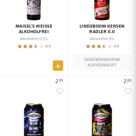
MAISEL'S WEISSE
LINDEBOOM KERSEN
ALKOHOLFREI
RADLER 0.0
Alkoholfrei 0,5%
Alkoholfrei 0%
6.5
6.5
VORÜBERGEHEND
AUSVERKAUFT
2.
2.
95
80