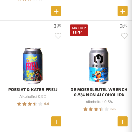
3.
3.
30
40
MR HOP
TIPP
POESIAT & KATER FREIJ
DE MOERSLEUTEL WRENCH
0.5% NON ALCOHOL IPA
Alkoholfrei 0,5%
Alkoholfrei 0,5%
6.6
6.6