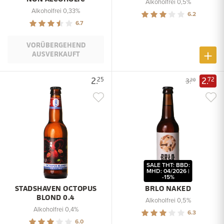
Alkoholfrei 0,5%
Alkoholfrei 0,33%
6.2
6.7
VORÜBERGEHEND
AUSVERKAUFT
2.
2.
25
72
3.
20
SALE THT: BBD:
MHD: 04/2026 |
-15%
STADSHAVEN OCTOPUS
BRLO NAKED
BLOND 0.4
Alkoholfrei 0,5%
Alkoholfrei 0,4%
6.3
6.0