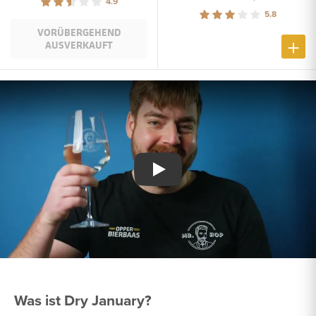
4.9
5.8
VORÜBERGEHEND
AUSVERKAUFT
Video afspelen
Was ist Dry January?