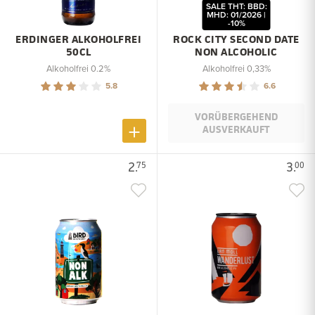
SALE THT: BBD:
MHD: 01/2026 |
-10%
ERDINGER ALKOHOLFREI
ROCK CITY SECOND DATE
50CL
NON ALCOHOLIC
Alkoholfrei 0.2%
Alkoholfrei 0,33%
5.8
6.6
VORÜBERGEHEND
AUSVERKAUFT
2.
3.
75
00