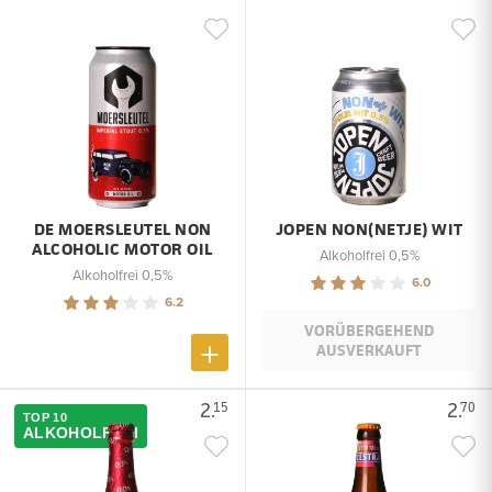
DE MOERSLEUTEL NON
JOPEN NON(NETJE) WIT
ALCOHOLIC MOTOR OIL
Alkoholfrei 0,5%
Alkoholfrei 0,5%
6.0
6.2
VORÜBERGEHEND
AUSVERKAUFT
2.
2.
15
70
TOP 10
ALKOHOLFREI