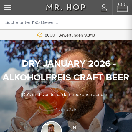
8000+ Bewertungen
9.8/10
DRY JANUARY 2026 -
ALKOHOLFREIS CRAFT BEER
Do's und Don'ts für den trockenen Januar
1 Jan 2026
TIJN