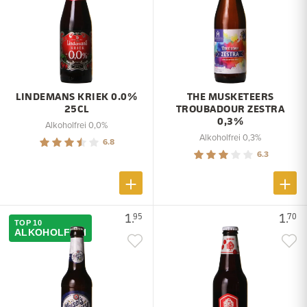
LINDEMANS KRIEK 0.0%
THE MUSKETEERS
25CL
TROUBADOUR ZESTRA
0,3%
Alkoholfrei 0,0%
Alkoholfrei 0,3%
6.8
6.3
1.
1.
95
70
TOP 10
ALKOHOLFREI