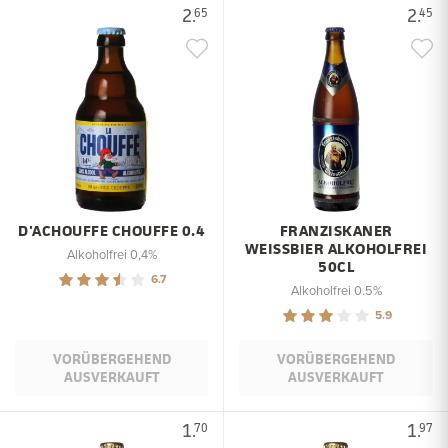
2.
2.
65
45
D'ACHOUFFE CHOUFFE 0.4
FRANZISKANER
WEISSBIER ALKOHOLFREI
Alkoholfrei 0,4%
50CL
6.7
Alkoholfrei 0.5%
5.9
VORÜBERGEHEND
VORÜBERGEHEND
AUSVERKAUFT
AUSVERKAUFT
1.
1.
70
97