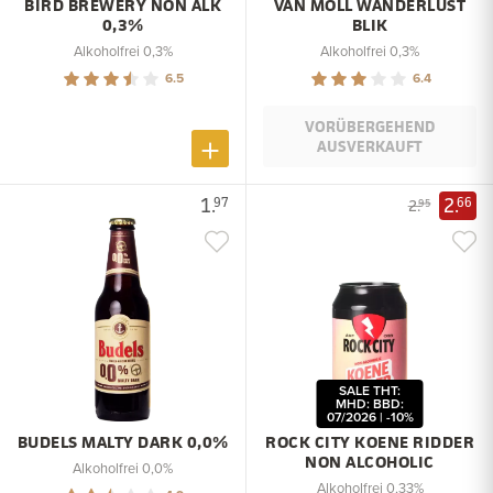
BIRD BREWERY NON ALK
VAN MOLL WANDERLUST
0,3%
BLIK
Alkoholfrei 0,3%
Alkoholfrei 0,3%
6.5
6.4
VORÜBERGEHEND
AUSVERKAUFT
1.
2.
97
66
2.
95
SALE THT:
MHD: BBD:
07/2026 | -10%
BUDELS MALTY DARK 0,0%
ROCK CITY KOENE RIDDER
NON ALCOHOLIC
Alkoholfrei 0,0%
Alkoholfrei 0,33%