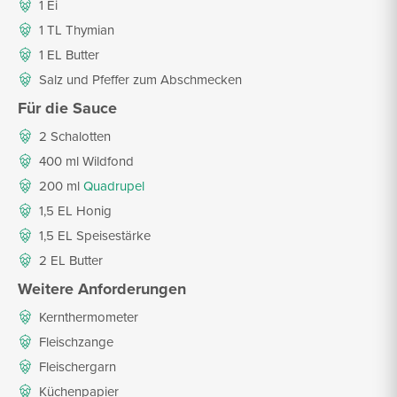
1 Ei
1 TL Thymian
1 EL Butter
Salz und Pfeffer zum Abschmecken
Für die Sauce
2 Schalotten
400 ml Wildfond
200 ml
Quadrupel
1,5 EL Honig
1,5 EL Speisestärke
2 EL Butter
Weitere Anforderungen
Kernthermometer
Fleischzange
Fleischergarn
Küchenpapier