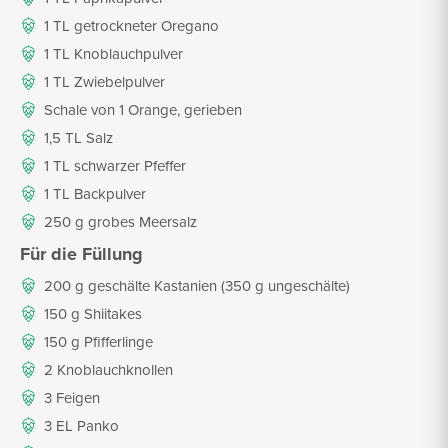
1 TL getrockneter Oregano
1 TL Knoblauchpulver
1 TL Zwiebelpulver
Schale von 1 Orange, gerieben
1,5 TL Salz
1 TL schwarzer Pfeffer
1 TL Backpulver
250 g grobes Meersalz
Für die Füllung
200 g geschälte Kastanien (350 g ungeschälte)
150 g Shiitakes
150 g Pfifferlinge
2 Knoblauchknollen
3 Feigen
3 EL Panko