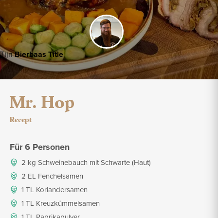
Tijn
Bierbaas Title
Mr. Hop
Recept
Für 6 Personen
2 kg Schweinebauch mit Schwarte (Haut)
2 EL Fenchelsamen
1 TL Koriandersamen
1 TL Kreuzkümmelsamen
1 TL Paprikapulver