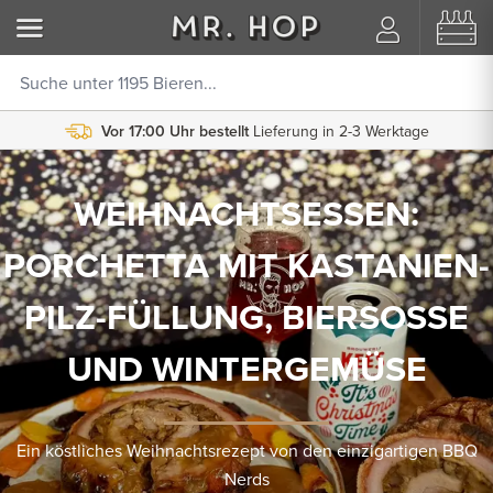
Vor 17:00 Uhr bestellt
Lieferung in 2-3 Werktage
WEIHNACHTSESSEN:
PORCHETTA MIT KASTANIEN-
PILZ-FÜLLUNG, BIERSOSSE
UND WINTERGEMÜSE
Ein köstliches Weihnachtsrezept von den einzigartigen BBQ
Nerds