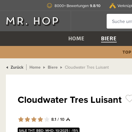
9.8/10
8000+ Bewertungen
Verknüp
HOME
BIERE
TOP
Zurück
Home
Biere
Cloudwater Tres Luisant
Cloudwater Tres Luisant
8.1 / 10
SALE THT: BBD: MHD: 10/2025 | -15%