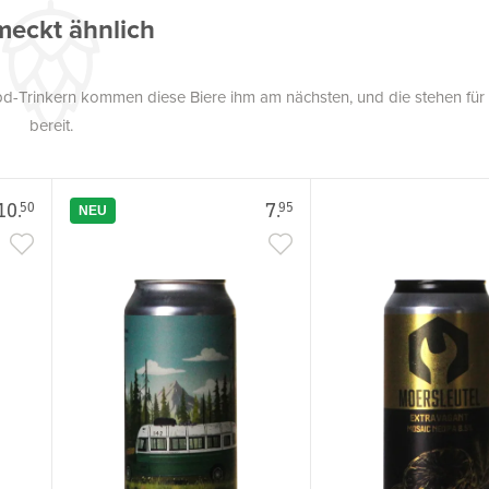
eckt ähnlich
pd-Trinkern kommen diese Biere ihm am nächsten, und die stehen für
bereit.
10.
7.
50
95
NEU