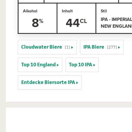
Alkohol
Inhalt
Stil
8
44
IPA - IMPERIA
NEW ENGLAND
Cloudwater Biere
IPA Biere
(1)
(277)
Top 10 England
Top 10 IPA
Entdecke Biersorte IPA