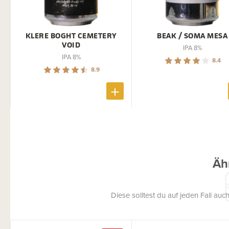
KLERE BOGHT CEMETERY
BEAK / SOMA MESA
VOID
IPA 8%
IPA 8%
8.4
8.9
Äh
Diese solltest du auf jeden Fall a