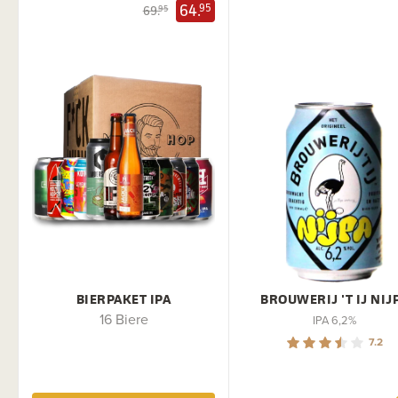
64.
95
69.
95
BIERPAKET IPA
BROUWERIJ 'T IJ NIJ
16 Biere
IPA 6,2%
7.2