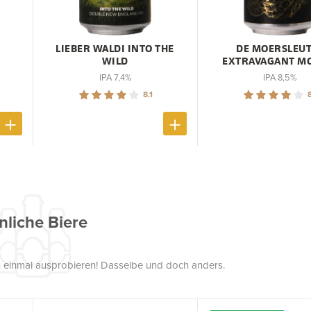
LIEBER WALDI INTO THE
DE MOERSLEUT
WILD
EXTRAVAGANT M
IPA 7,4%
IPA 8,5%
8.1
8
nliche Biere
uch einmal ausprobieren! Dasselbe und doch anders.