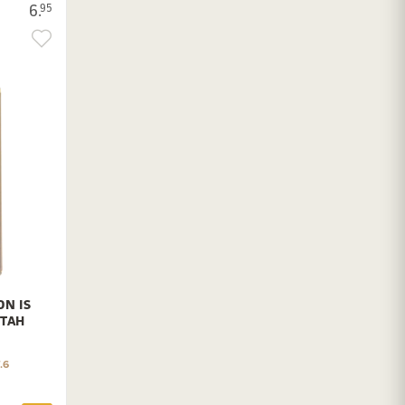
6.
95
ON IS
ETAH
.6