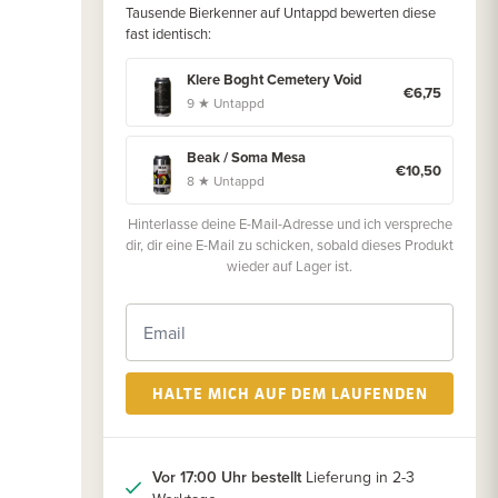
Tausende Bierkenner auf Untappd bewerten diese
fast identisch:
Klere Boght Cemetery Void
€6,75
9 ★ Untappd
Beak / Soma Mesa
€10,50
8 ★ Untappd
Hinterlasse deine E-Mail-Adresse und ich verspreche
dir, dir eine E-Mail zu schicken, sobald dieses Produkt
wieder auf Lager ist.
HALTE MICH AUF DEM LAUFENDEN
Vor 17:00 Uhr bestellt
Lieferung in 2-3