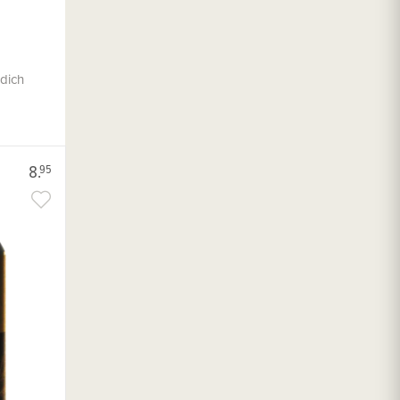
 dich
8.
95