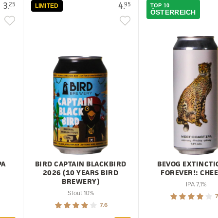
3.
4.
25
95
LIMITED
TOP 10
ÖSTERREICH
PA
BIRD CAPTAIN BLACKBIRD
BEVOG EXTINCTI
2026 (10 YEARS BIRD
FOREVER!: CHE
BREWERY)
IPA 7,1%
Stout 10%
7
7.6