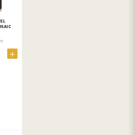
EL
OSAIC
.1