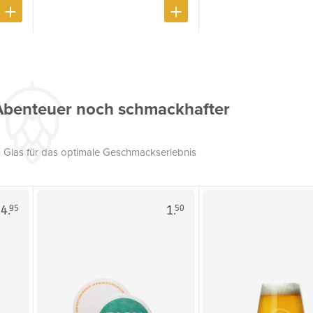
Abenteuer noch schmackhafter
 Glas für das optimale Geschmackserlebnis
4.
1.
95
50