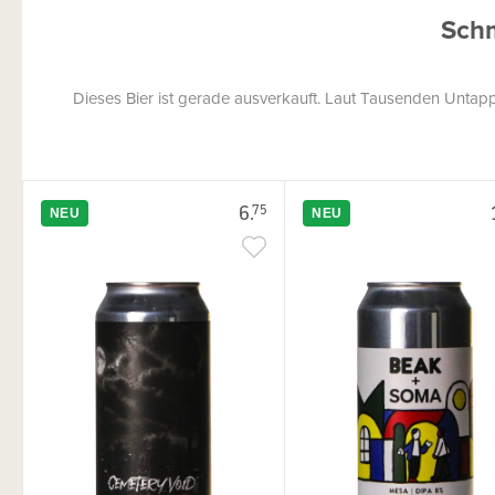
Schm
Dieses Bier ist gerade ausverkauft. Laut Tausenden Untap
6.
75
NEU
NEU