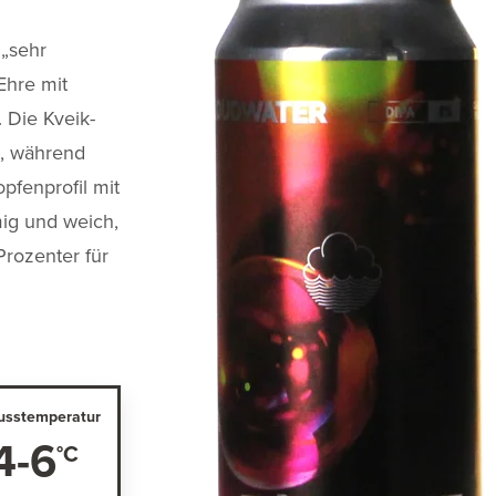
 „sehr
Ehre mit
 Die Kveik-
t, während
pfenprofil mit
mig und weich,
Prozenter für
usstemperatur
4-6