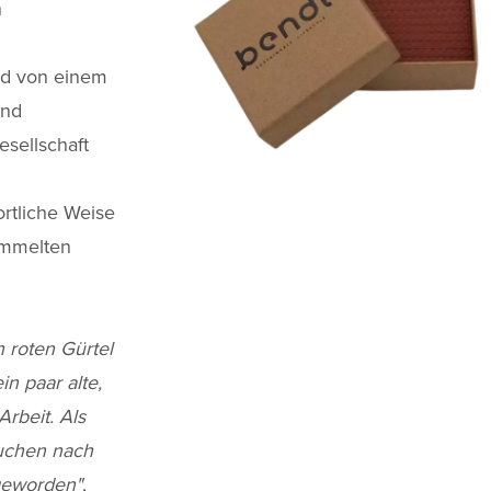
n
rd von einem
und
sellschaft
rtliche Weise
sammelten
 roten Gürtel
n paar alte,
rbeit. Als
äuchen nach
 geworden"
,