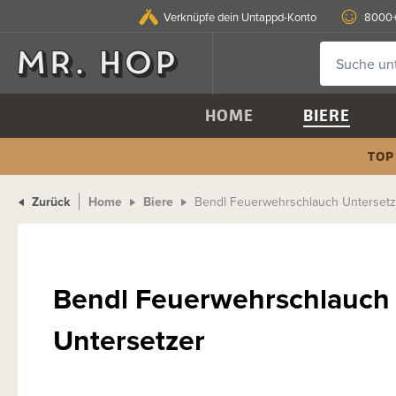
Verknüpfe dein Untappd-Konto
8000+
HOME
BIERE
TOP
Zurück
Home
Biere
Bendl Feuerwehrschlauch Untersetz
Bendl Feuerwehrschlauch
Untersetzer