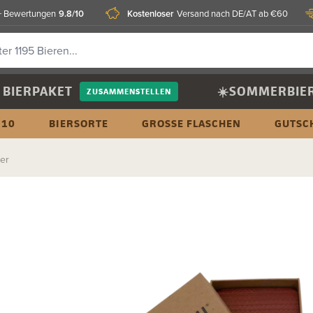
9.8/10
Kostenloser
 Bewertungen
Versand nach DE/AT ab €60
BIERPAKET
☀️SOMMERBIE
ZUSAMMENSTELLEN
 10
BIERSORTE
GROSSE FLASCHEN
GUTSC
er