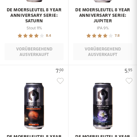
DE MOERSLEUTEL 8 YEAR
DE MOERSLEUTEL 8 YEAR
ANNIVERSARY SERIE:
ANNIVERSARY SERIE:
SATURN
JUPITER
Stout 11%
IPA 9%
8.4
7.8
VORÜBERGEHEND
VORÜBERGEHEND
AUSVERKAUFT
AUSVERKAUFT
7.
5.
00
95
DE MOERSLEUTEL 8 YEAR
DE MOERSLEUTEL 8 YEAR