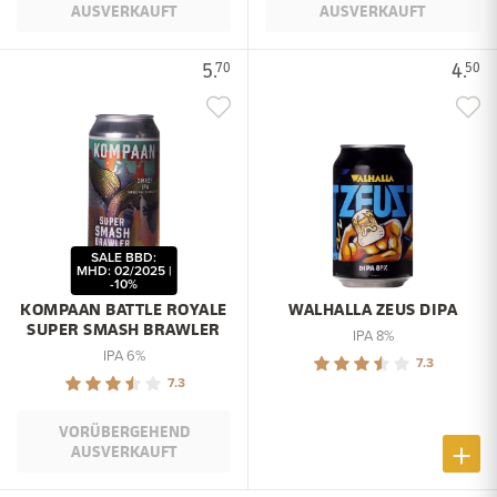
AUSVERKAUFT
AUSVERKAUFT
5.
4.
70
50
SALE BBD:
MHD: 02/2025 |
-10%
KOMPAAN BATTLE ROYALE
WALHALLA ZEUS DIPA
SUPER SMASH BRAWLER
IPA 8%
IPA 6%
7.3
7.3
VORÜBERGEHEND
AUSVERKAUFT