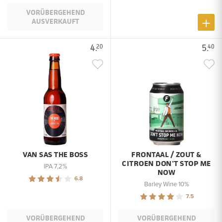
VORÜBERGEHEND
AUSVERKAUFT
4.
5.
20
40
VAN SAS THE BOSS
FRONTAAL / ZOUT &
CITROEN DON'T STOP ME
IPA 7,2%
NOW
6.8
Barley Wine 10%
7.5
VORÜBERGEHEND
VORÜBERGEHEND