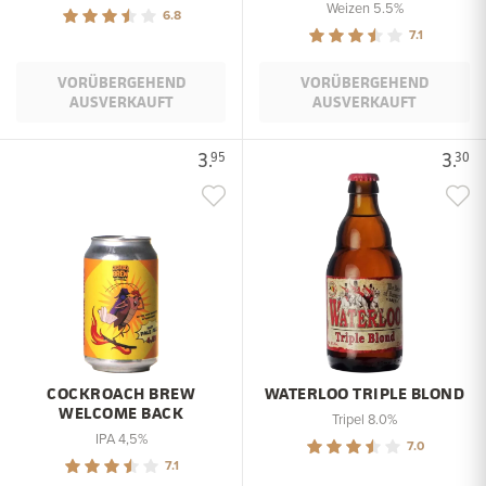
Weizen 5.5%
6.8
7.1
VORÜBERGEHEND
VORÜBERGEHEND
AUSVERKAUFT
AUSVERKAUFT
3.
3.
95
30
COCKROACH BREW
WATERLOO TRIPLE BLOND
WELCOME BACK
Tripel 8.0%
IPA 4,5%
7.0
7.1