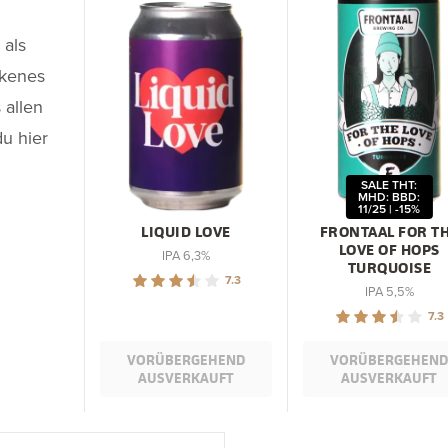
 als
ckenes
 allen
du hier
SALE THT:
MHD: BBD:
11/25 | -15%
LIQUID LOVE
FRONTAAL FOR T
LOVE OF HOPS
IPA 6,3%
TURQUOISE
7.3
IPA 5,5%
7.3
VORÜBERGEHEND
VORÜBERGEHEN
AUSVERKAUFT
AUSVERKAUFT