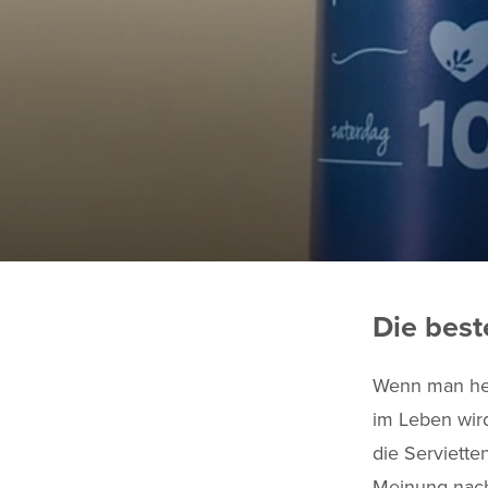
Die best
Wenn man hei
im Leben wird
die Servietten
Meinung nach 