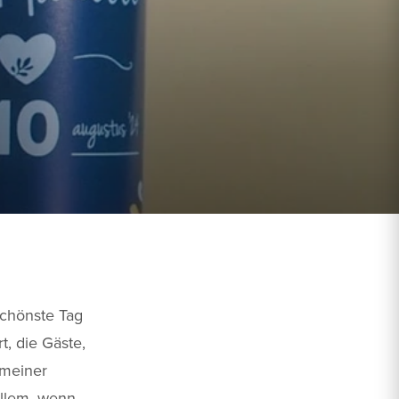
schönste Tag
t, die Gäste,
t meiner
allem, wenn