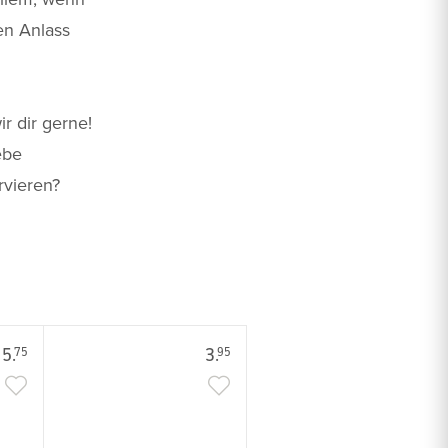
en Anlass
r dir gerne!
ebe
rvieren?
5.
3.
75
95