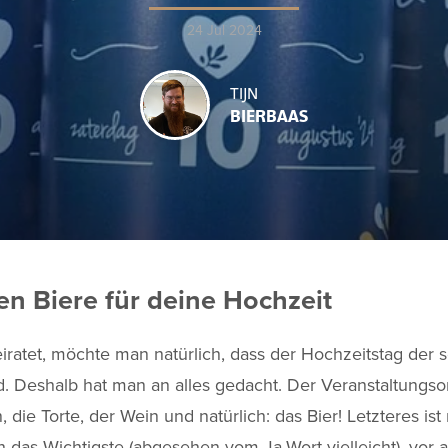
24 Jul 2024
TIJN
BIERBAAS
en Biere für deine Hochzeit
ratet, möchte man natürlich, dass der Hochzeitstag der 
. Deshalb hat man an alles gedacht. Der Veranstaltungsor
, die Torte, der Wein und natürlich: das Bier! Letzteres is
das Wichtigste (abgesehen vom Ja-Wort vielleicht), vor 