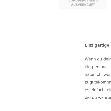
VORÜBERGEHEND
AUSVERKAUFT
Einzigartige
Wenn du deine
ein personal
natürlich, we
zugutekommt! 
es einfach, e
die du währe