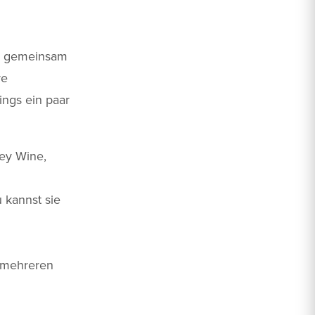
ir gemeinsam
re
ings ein paar
ley Wine,
 kannst sie
n mehreren