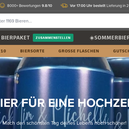
9.8/10
Vor 17:00 Uhr bestellt
8000+ Bewertungen
Lieferung in 
BIERPAKET
☀️SOMMERBIE
ZUSAMMENSTELLEN
 10
BIERSORTE
GROSSE FLASCHEN
GUTSC
IER FÜR EINE HOCHZE
Mach den schönsten Tag deines Lebens noch schöner!