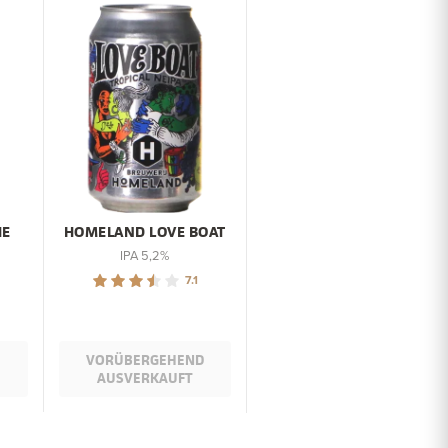
HE
HOMELAND LOVE BOAT
IPA 5,2%
7.1
D
VORÜBERGEHEND
AUSVERKAUFT