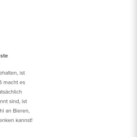
äste
halten, ist
ß macht es
tsächlich
t sind, ist
l an Bieren,
enken kannst!