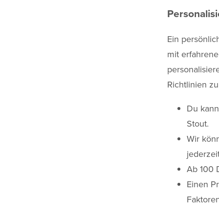
Personalisi
Ein persönlic
mit erfahrene
personalisier
Richtlinien z
Du kanns
Stout.
Wir könn
jederzei
Ab 100 D
Einen P
Faktore