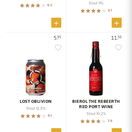
Stout 11%
8.2
8.1
5.
11.
95
50
LOST OBLIVION
BIEROL THE REBEERTH
RED PORT WINE
Stout 12,5%
Stout 10,2%
8.1
7.8