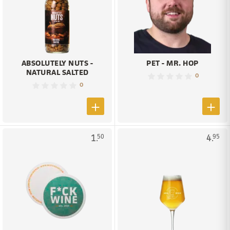
ABSOLUTELY NUTS -
PET - MR. HOP
NATURAL SALTED
0
0
1.
4.
50
95