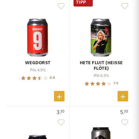
TIPP
WEGDORST
HETE FLUIT (HEISSE F
LÖTE)
Pils 4,9%
IPA 6,9%
6.8
7.5
3.
5.
30
30