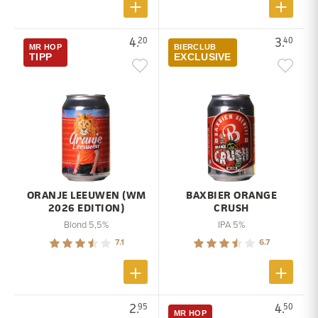
4.
3.
20
40
MR HOP
BIERCLUB
TIPP
EXCLUSIVE
ORANJE LEEUWEN (WM
BAXBIER ORANGE
2026 EDITION)
CRUSH
Blond 5,5%
IPA 5%
7.1
6.7
2.
4.
95
50
MR HOP