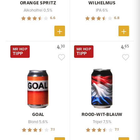
ORANGE SPRITZ
WILHELMUS
Alkoholfrei 0,5%
IPA 6%
6.6
6.8
4.
4.
30
65
MR HOP
MR HOP
TIPP
TIPP
GOAL
ROOD-WIT-BLAUW
Blond 5,6%
Tripel 7,5%
7.1
7.1