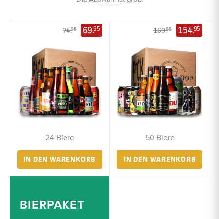
69.
154.
95
95
74.
169.
95
95
24 Biere
50 Biere
IN DEN WARENKORB
IN DEN WARENKORB
BIERPAKET